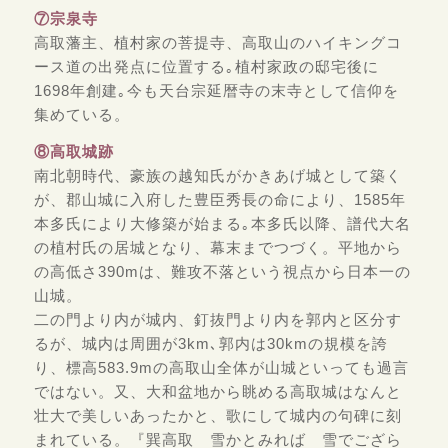
⑦宗泉寺
高取藩主、植村家の菩提寺、高取山のハイキングコ
ース道の出発点に位置する｡植村家政の邸宅後に
1698年創建｡今も天台宗延暦寺の末寺として信仰を
集めている。
⑧高取城跡
南北朝時代、豪族の越知氏がかきあげ城として築く
が、郡山城に入府した豊臣秀長の命により、1585年
本多氏により大修築が始まる｡本多氏以降、譜代大名
の植村氏の居城となり、幕末までつづく。平地から
の高低さ390mは、難攻不落という視点から日本一の
山城。
二の門より内が城内、釘抜門より内を郭内と区分す
るが、城内は周囲が3km､郭内は30kmの規模を誇
り、標高583.9mの高取山全体が山城といっても過言
ではない。又、大和盆地から眺める高取城はなんと
壮大で美しいあったかと、歌にして城内の句碑に刻
まれている。『巽高取 雪かとみれば 雪でござら