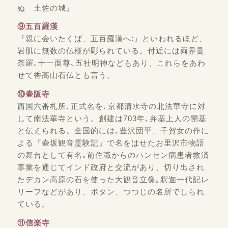
ぬ 土佐の城』
⑨五百羅漢
『親に会いたくば、五百羅漢へ:』といわれるほど、
岩肌に無数の仏様が彫られている。付近には両界曼
荼羅､十一面尊､五社明神などもあり、これらをあわ
せて香高山石仏とも言う。
⑩壷阪寺
西国六番札所､正式名を､京都清水寺の北法華寺に対
して南法華寺という。創建は703年､弁基上人の開基
と伝えられる。全国的には､豊沢団平、千賀女の作に
よる『壷坂観音霊験記』で名をはせたお里沢市物語
の舞台として有名｡前住職からのハンセン病患者救済
事業を通じてインド政府と交流があり、切り出され
たデカン高原の石を使った大観音立像｡釈迦一代記レ
リーフなどがあり、ボタン、つつじの名所でしられ
ている。
⑪信楽寺