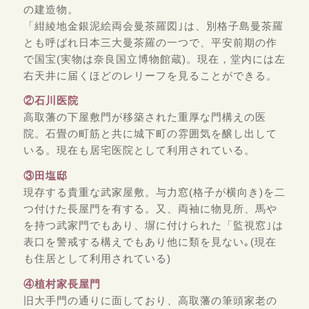
の建造物。
「紺綾地金銀泥絵両会曼茶羅図｣は、別格子島曼茶羅
とも呼ばれ日本三大曼茶羅の一つで、平安前期の作
で国宝(実物は奈良国立博物館蔵)。現在，堂内には左
右天井に届くほどのレリーフを見ることができる。
②石川医院
高取藩の下屋敷門が移築された重厚な門構えの医
院。石畳の町筋と共に城下町の雰囲気を醸し出して
いる。現在も居宅医院として利用されている。
③田塩邸
現存する貴重な武家屋敷。与力窓(格子が横向き)を二
つ付けた長屋門を有する。又、両袖に物見所、馬や
を持つ武家門でもあり、塀に付けられた「監視窓｣は
表口を警戒する構えでもあり他に類を見ない｡(現在
も住居として利用されている)
④植村家長屋門
旧大手門の通りに面しており、高取藩の筆頭家老の