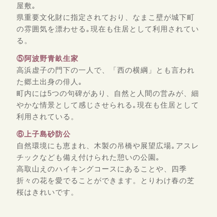
屋敷｡
県重要文化財に指定されており、なまこ壁が城下町
の雰囲気を漂わせる｡現在も住居として利用されてい
る。
⑤阿波野青畝生家
高浜虚子の門下の一人で、「西の横綱」とも言われ
た郷土出身の俳人｡
町内には5つの句碑があり、自然と人間の営みが、細
やかな情景として感じさせられる｡現在も住居として
利用されている。
⑥上子島砂防公
自然環境にも恵まれ、木製の吊橋や展望広場｡アスレ
チックなども備え付けられた憩いの公園｡
高取山えのハイキングコースにあることや、四季
折々の花を愛でることができます。とりわけ春の芝
桜はきれいです。