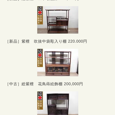
［新品］紫檀 吹抜中袋彫入り棚 220.000円
［中古］総紫檀 花鳥蒔絵飾棚 200,000円