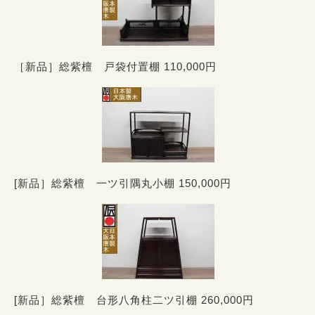
［新品］総紫檀 戸袋付置棚 110,000円
[新品］総紫檀 一ツ引隅丸小棚 150,000円
[新品］総紫檀 台形八角柱二ツ引棚 260,000円