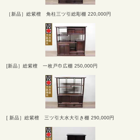
［新品］総紫檀 角柱三ツ引総彫棚 220,000円
[新品］総紫檀 一枚戸巾広棚 250,000円
[ 新品］総紫檀 三ツ引大水大引き棚 290,000円