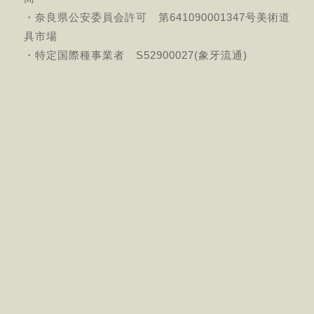
・奈良県公安委員会許可 第641090001347号美術道
具市場
・特定国際種事業者 S52900027(象牙流通)