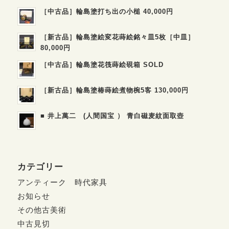
［中古品］輪島塗打ち出の小槌 40,000円
［新古品］輪島塗絵変花蒔絵銘々皿5枚［中皿］
80,000円
［中古品］輪島塗花筏蒔絵硯箱 SOLD
［新古品］輪島塗椿蒔絵煮物椀5客 130,000円
■ 井上萬二 (人間国宝 ） 青白磁麦紋面取壺
カテゴリー
アンティーク 時代家具
お知らせ
その他古美術
中古見切