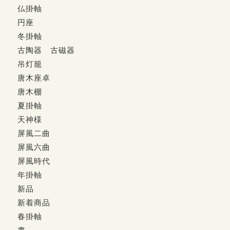
仏掛軸
円座
冬掛軸
古陶器 古磁器
吊灯籠
唐木座卓
唐木棚
夏掛軸
天神様
屏風二曲
屏風六曲
屏風時代
年掛軸
新品
新着商品
春掛軸