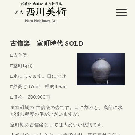
古信楽 室町時代 SOLD
□古信楽
□室町時代
□水にじみます。口に欠け
□約高さ47cm 幅約35cm
□価格 200,000円
※室町期の 古信楽の壺です。口に割れと、底部に水
が滲む程度の傷がございますが、
室町期の古信楽としては大変いい状態です。
大変品のいいおとなしい壺ですが、存在感がござい