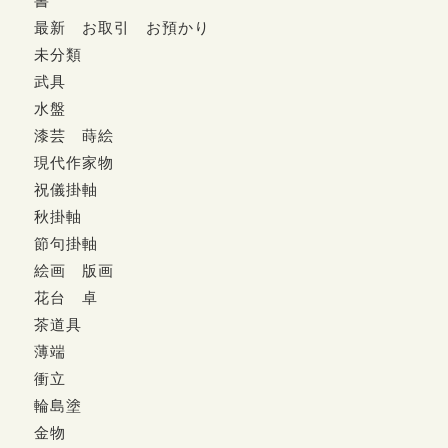
書
最新 お取引 お預かり
未分類
武具
水盤
漆芸 蒔絵
現代作家物
祝儀掛軸
秋掛軸
節句掛軸
絵画 版画
花台 卓
茶道具
薄端
衝立
輪島塗
金物