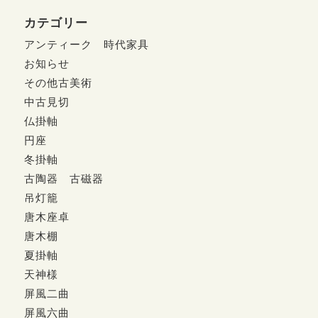
カテゴリー
アンティーク 時代家具
お知らせ
その他古美術
中古見切
仏掛軸
円座
冬掛軸
古陶器 古磁器
吊灯籠
唐木座卓
唐木棚
夏掛軸
天神様
屏風二曲
屏風六曲