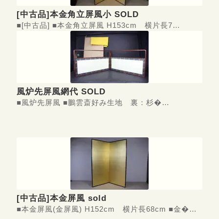
[中古品]本金角立屏風小 SOLD
■[中古品] ■本金角立屏風 H153cm 横片長7…
風炉先屏風網代 SOLD
■風炉先屏風 ■鵬雲斎好み生地 裏：杉�…
[中古品]本金屏風 sold
■本金屏風(金屏風) H152cm 横片長68cm ■金�…