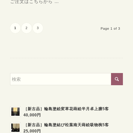
ご注文はこちらから …
1
2
3
Page 1 of 3
［新古品］輪島塗絵変草花蒔絵半月卓上膳5客
40,000円
［新古品］輪島塗結び松葉南天蒔絵吸物椀5客
25,000円