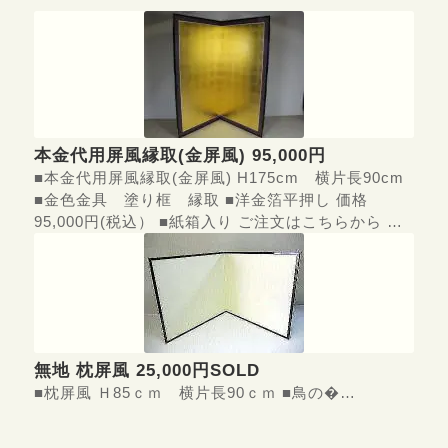
本金代用屏風縁取(金屏風) 95,000円
■本金代用屏風縁取(金屏風) H175cm 横片長90cm
■金色金具 塗り框 縁取 ■洋金箔平押し 価格
95,000円(税込） ■紙箱入り ご注文はこちらから …
無地 枕屏風 25,000円SOLD
■枕屏風 Ｈ85ｃｍ 横片長90ｃｍ ■鳥の�…