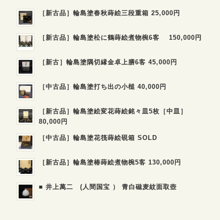
［新古品］輪島塗春秋蒔絵三段重箱 25,000円
［新古品］輪島塗松に鶴蒔絵煮物椀6客 150,000円
［新古］輪島塗隅切縁金卓上膳6客 45,000円
［中古品］輪島塗打ち出の小槌 40,000円
［新古品］輪島塗絵変花蒔絵銘々皿5枚［中皿］
80,000円
［中古品］輪島塗花筏蒔絵硯箱 SOLD
［新古品］輪島塗椿蒔絵煮物椀5客 130,000円
■ 井上萬二 (人間国宝 ） 青白磁麦紋面取壺