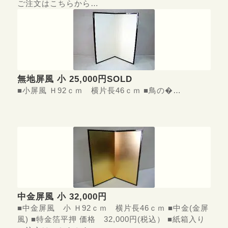
ご注文はこちらから…
無地屏風 小 25,000円SOLD
■小屏風 Ｈ92ｃｍ 横片長46ｃｍ ■鳥の�…
中金屏風 小 32,000円
■中金屏風 小 Ｈ92ｃｍ 横片長46ｃｍ ■中金(金屏
風) ■特金箔平押 価格 32,000円(税込） ■紙箱入り