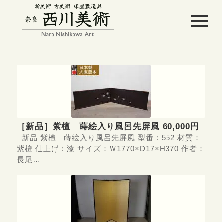
［新品］紫檀 蒔絵入り風呂先屏風 60,000円
□新品 紫檀 蒔絵入り風呂先屏風 型番：552 材質：
紫檀 仕上げ：漆 サイズ：Ｗ1770×D17×H370 作者：
長尾…