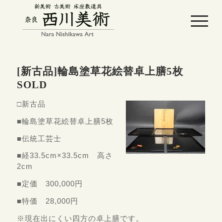
[新古品]輪島塗草花絵替卓上膳5枚
SOLD
□新古品
■輪島塗草花絵替卓上膳5枚
■伝統工芸士
■経33.5cm×33.5cm 高さ
2cm
■定価 300,000円
■特価 28,000円
※現在出にくい四方の卓上膳です。