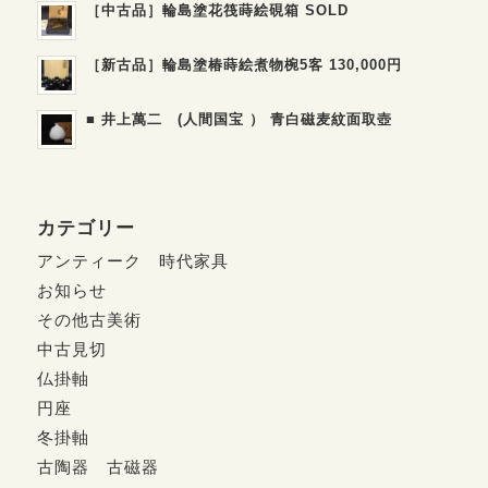
［中古品］輪島塗花筏蒔絵硯箱 SOLD
［新古品］輪島塗椿蒔絵煮物椀5客 130,000円
■ 井上萬二 (人間国宝 ） 青白磁麦紋面取壺
カテゴリー
アンティーク 時代家具
お知らせ
その他古美術
中古見切
仏掛軸
円座
冬掛軸
古陶器 古磁器