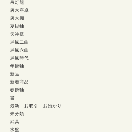
吊灯籠
唐木座卓
唐木棚
夏掛軸
天神様
屏風二曲
屏風六曲
屏風時代
年掛軸
新品
新着商品
春掛軸
書
最新 お取引 お預かり
未分類
武具
水盤