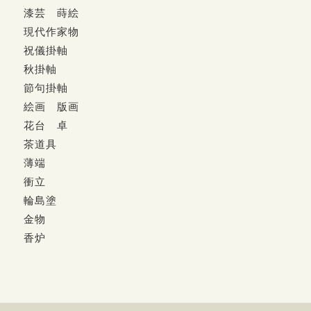
漆芸 蒔絵
現代作家物
祝儀掛軸
秋掛軸
節句掛軸
絵画 版画
花台 卓
茶道具
薄端
衝立
輪島塗
金物
香炉