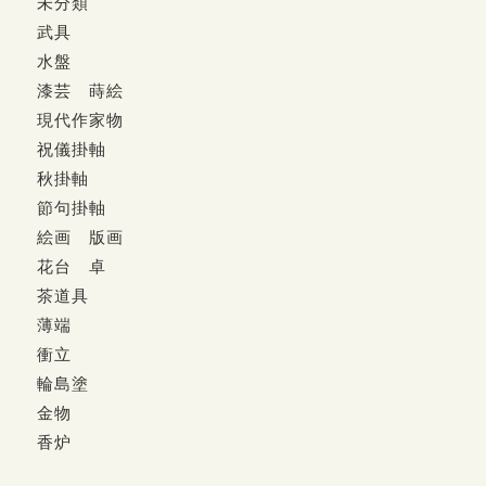
未分類
武具
水盤
漆芸 蒔絵
現代作家物
祝儀掛軸
秋掛軸
節句掛軸
絵画 版画
花台 卓
茶道具
薄端
衝立
輪島塗
金物
香炉