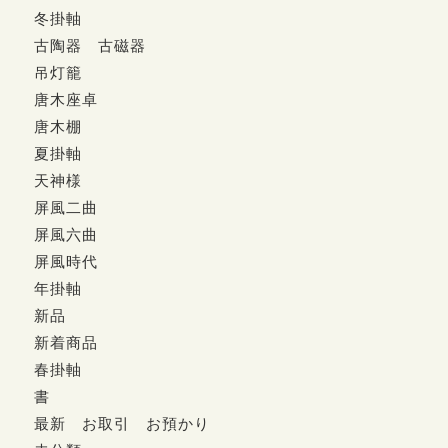
冬掛軸
古陶器 古磁器
吊灯籠
唐木座卓
唐木棚
夏掛軸
天神様
屏風二曲
屏風六曲
屏風時代
年掛軸
新品
新着商品
春掛軸
書
最新 お取引 お預かり