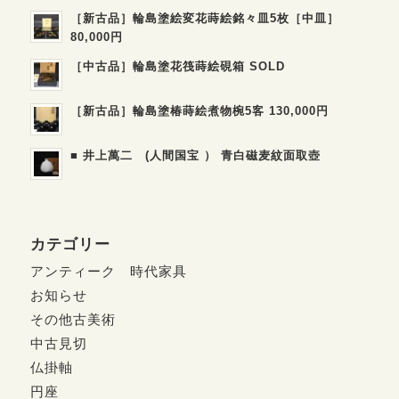
［新古品］輪島塗絵変花蒔絵銘々皿5枚［中皿］
80,000円
［中古品］輪島塗花筏蒔絵硯箱 SOLD
［新古品］輪島塗椿蒔絵煮物椀5客 130,000円
■ 井上萬二 (人間国宝 ） 青白磁麦紋面取壺
カテゴリー
アンティーク 時代家具
お知らせ
その他古美術
中古見切
仏掛軸
円座