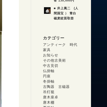
客 130,000円
■ 井上萬二 (人
間国宝 ） 青白
磁麦紋面取壺
カテゴリー
アンティーク 時代
家具
お知らせ
その他古美術
中古見切
仏掛軸
円座
冬掛軸
古陶器 古磁器
吊灯籠
唐木座卓
唐木棚