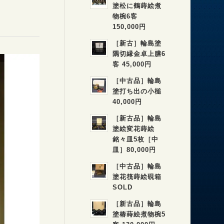
塗松に鶴蒔絵煮
物椀6客
150,000円
［新古］輪島塗
隅切縁金卓上膳6
客 45,000円
［中古品］輪島
塗打ち出の小槌
40,000円
［新古品］輪島
塗絵変花蒔絵
銘々皿5枚［中
皿］80,000円
［中古品］輪島
塗花筏蒔絵硯箱
SOLD
［新古品］輪島
塗椿蒔絵煮物椀5