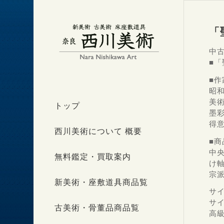
「
中古
■
■作
昭和
美
トップ
墨
得
西川美術について 概要
■商
中
無料鑑定・買取案内
け
宗
新美術・座敷道具商品覧
サイ
サイ
古美術・骨董品商品覧
高