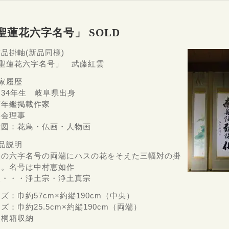
聖蓮花六字名号」 SOLD
品掛軸(新品同様)
「聖蓮花六字名号」 武藤紅雲
家履歴
34年生 岐阜県出身
術年鑑掲載作家
彩会理事
意図：花鳥・仏画・人物画
品説明
央の六字名号の両端にハスの花をそえた三幅対の掛
軸。名号は中村恵如作
派・・・浄土宗・浄土真宗
ズ：巾約57cm×約縦190cm（中央）
ズ：巾約25.5cm×約縦190cm（両端）
級桐箱収納