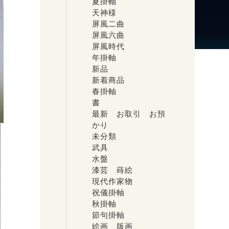
夏掛軸
天神様
屏風二曲
屏風六曲
屏風時代
年掛軸
新品
新着商品
春掛軸
書
最新 お取引 お預
かり
未分類
武具
水盤
漆芸 蒔絵
現代作家物
祝儀掛軸
秋掛軸
節句掛軸
絵画 版画