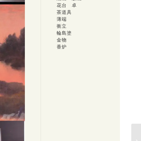
花台 卓
茶道具
薄端
衝立
輪島塗
金物
香炉