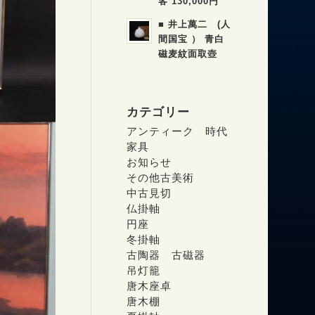
客 130,000円
■ 井上萬二 (人
間国宝 ） 青白
磁麦紋面取壺
カテゴリー
アンティーク 時代
家具
お知らせ
その他古美術
中古見切
仏掛軸
円座
冬掛軸
古陶器 古磁器
吊灯籠
唐木座卓
唐木棚