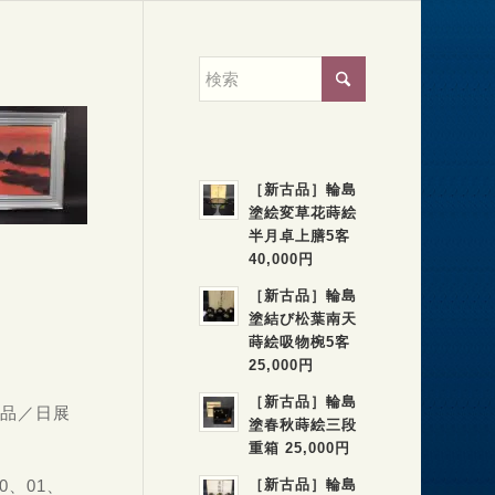
［新古品］輪島
塗絵変草花蒔絵
半月卓上膳5客
40,000円
［新古品］輪島
塗結び松葉南天
蒔絵吸物椀5客
25,000円
［新古品］輪島
出品／日展
塗春秋蒔絵三段
重箱 25,000円
0、01、
［新古品］輪島