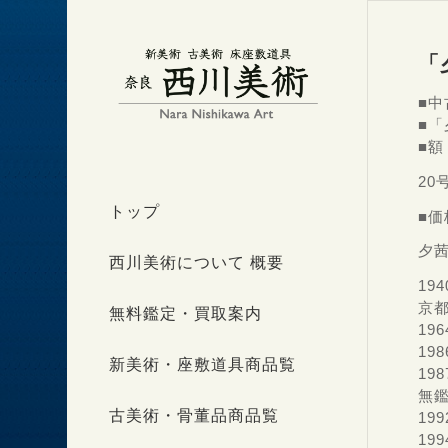
「
■中
■
■額
20
トップ
■価
夕茜
西川美術について 概要
194
京
無料鑑定・買取案内
19
19
新美術・座敷道具商品覧
19
無
古美術・骨董品商品覧
19
19