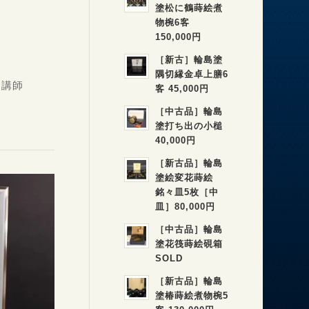
塗松に鶴蒔絵煮
物椀6客
150,000円
［新古］輪島塗
隅切縁金卓上膳6
勤講師
客 45,000円
［中古品］輪島
塗打ち出の小槌
40,000円
［新古品］輪島
塗絵変花蒔絵
銘々皿5枚［中
皿］80,000円
［中古品］輪島
塗花筏蒔絵硯箱
SOLD
［新古品］輪島
塗椿蒔絵煮物椀5