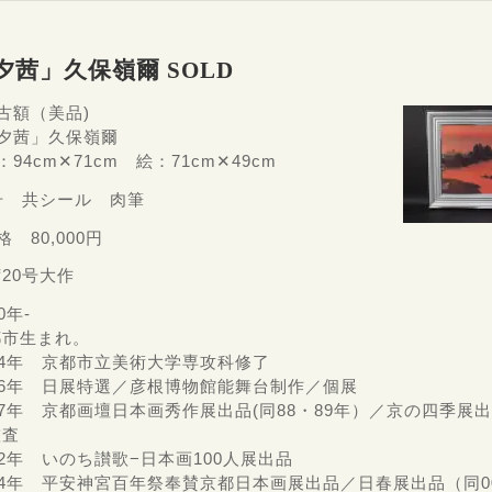
夕茜」久保嶺爾 SOLD
古額（美品)
「夕茜」久保嶺爾
：94cm✕71cm 絵：71cm✕49cm
号 共シール 肉筆
格 80,000円
20号大作
0年-
都市生まれ。
64年 京都市立美術大学専攻科修了
86年 日展特選／彦根博物館能舞台制作／個展
87年 京都画壇日本画秀作展出品(同88・89年）／京の四季展
鑑査
92年 いのち讃歌−日本画100人展出品
94年 平安神宮百年祭奉賛京都日本画展出品／日春展出品（同0