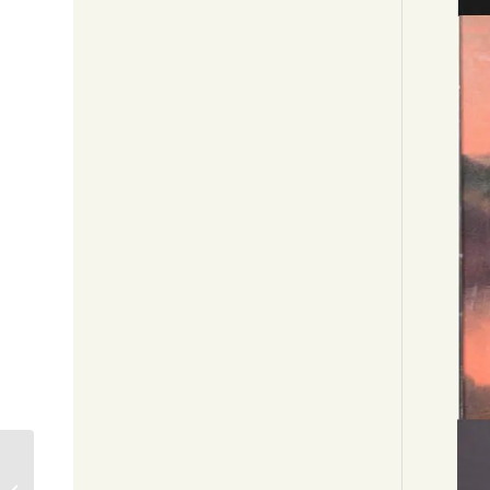
蒔絵台付盆対 SOLD