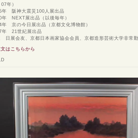
、07年）
95年 阪神大震災100人展出品
00年 NEXT展出品（以後毎年）
04年 京の今日展出品（京都文化博物館）
07年 21世紀展出品
在 日展会友、京都日本画家協会会員、京都造形芸術大学非常
注文はこちらから
LD