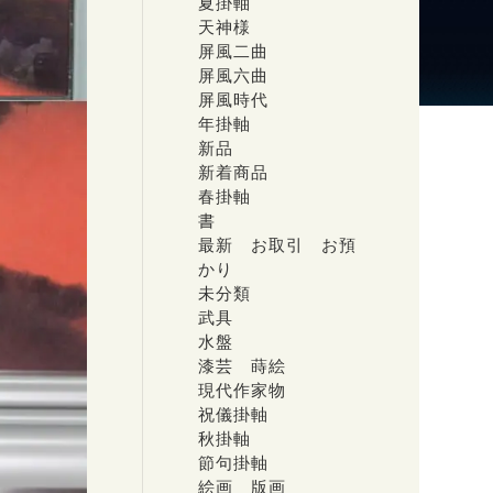
夏掛軸
天神様
屏風二曲
屏風六曲
屏風時代
年掛軸
新品
新着商品
春掛軸
書
最新 お取引 お預
かり
未分類
武具
水盤
漆芸 蒔絵
現代作家物
祝儀掛軸
秋掛軸
節句掛軸
絵画 版画