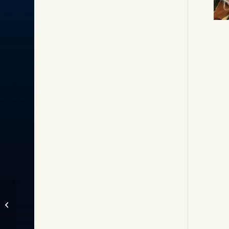
[新古品]輪島塗花台
SOLD