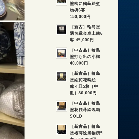
塗松に鶴蒔絵煮
物椀6客
150,000円
［新古］輪島塗
隅切縁金卓上膳6
客 45,000円
［中古品］輪島
塗打ち出の小槌
40,000円
［新古品］輪島
塗絵変花蒔絵
銘々皿5枚［中
皿］80,000円
［中古品］輪島
塗花筏蒔絵硯箱
SOLD
［新古品］輪島
塗椿蒔絵煮物椀5