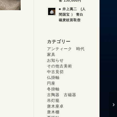
客 130,000円
■ 井上萬二 (人
間国宝 ） 青白
磁麦紋面取壺
カテゴリー
アンティーク 時代
家具
お知らせ
その他古美術
中古見切
仏掛軸
円座
冬掛軸
古陶器 古磁器
吊灯籠
唐木座卓
唐木棚