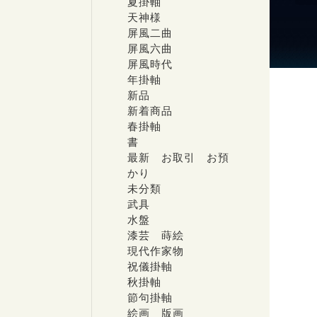
夏掛軸
天神様
屏風二曲
屏風六曲
屏風時代
年掛軸
新品
新着商品
春掛軸
書
最新 お取引 お預
かり
未分類
武具
水盤
漆芸 蒔絵
現代作家物
祝儀掛軸
秋掛軸
節句掛軸
絵画 版画