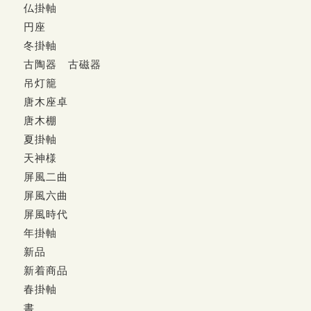
仏掛軸
円座
冬掛軸
古陶器 古磁器
吊灯籠
唐木座卓
唐木棚
夏掛軸
天神様
屏風二曲
屏風六曲
屏風時代
年掛軸
新品
新着商品
春掛軸
書