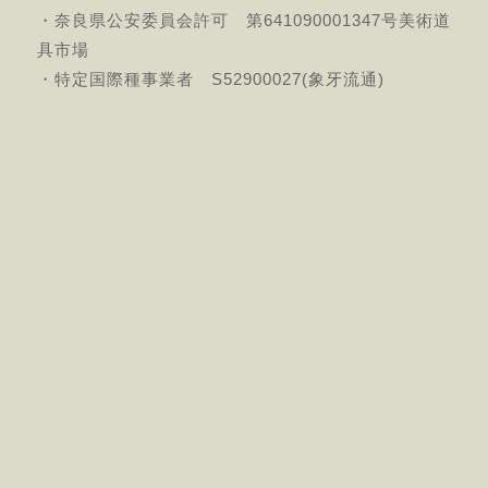
・奈良県公安委員会許可 第641090001347号美術道
具市場
・特定国際種事業者 S52900027(象牙流通)