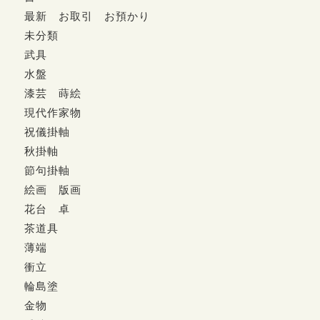
最新 お取引 お預かり
未分類
武具
水盤
漆芸 蒔絵
現代作家物
祝儀掛軸
秋掛軸
節句掛軸
絵画 版画
花台 卓
茶道具
薄端
衝立
輪島塗
金物