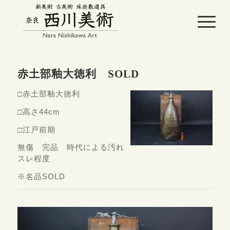
赤土部釉大徳利 SOLD
□赤土部釉大徳利
□高さ44cm
□江戸前期
無傷 完品 時代による汚れ
スレ程度
※名品SOLD