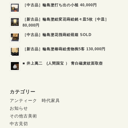
［中古品］輪島塗打ち出の小槌 40,000円
［新古品］輪島塗絵変花蒔絵銘々皿5枚［中皿］
80,000円
［中古品］輪島塗花筏蒔絵硯箱 SOLD
［新古品］輪島塗椿蒔絵煮物椀5客 130,000円
■ 井上萬二 (人間国宝 ） 青白磁麦紋面取壺
カテゴリー
アンティーク 時代家具
お知らせ
その他古美術
中古見切