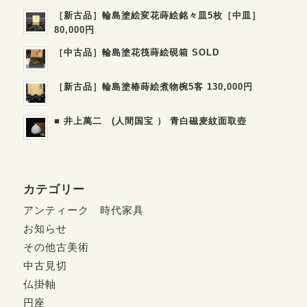
［新古品］輪島塗絵変花蒔絵銘々皿5枚［中皿］
80,000円
［中古品］輪島塗花筏蒔絵硯箱 SOLD
［新古品］輪島塗椿蒔絵煮物椀5客 130,000円
■ 井上萬二 (人間国宝 ） 青白磁麦紋面取壺
カテゴリー
アンティーク 時代家具
お知らせ
その他古美術
中古見切
仏掛軸
円座