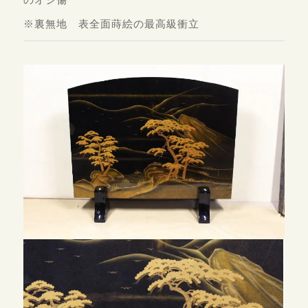
※裏無地 表全面蒔絵の最高級衝立