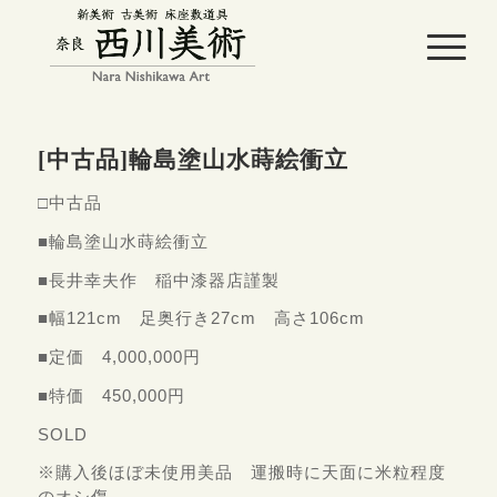
[中古品]輪島塗山水蒔絵衝立
□中古品
■輪島塗山水蒔絵衝立
■長井幸夫作 稲中漆器店謹製
■幅121cm 足奥行き27cm 高さ106cm
■定価 4,000,000円
■特価 450,000円
SOLD
※購入後ほぼ未使用美品 運搬時に天面に米粒程度
のオシ傷