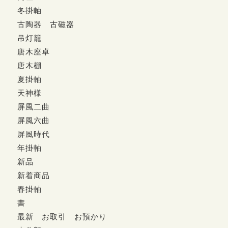
冬掛軸
古陶器 古磁器
吊灯籠
唐木座卓
唐木棚
夏掛軸
天神様
屏風二曲
屏風六曲
屏風時代
年掛軸
新品
新着商品
春掛軸
書
最新 お取引 お預かり