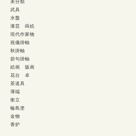
未分類
武具
水盤
漆芸 蒔絵
現代作家物
祝儀掛軸
秋掛軸
節句掛軸
絵画 版画
花台 卓
茶道具
薄端
衝立
輪島塗
金物
香炉