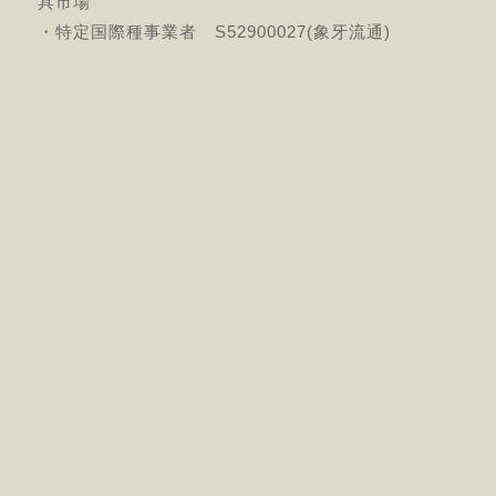
具市場
・特定国際種事業者 S52900027(象牙流通)