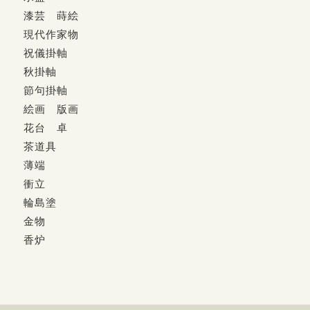
漆芸 蒔絵
現代作家物
祝儀掛軸
秋掛軸
節句掛軸
絵画 版画
花台 卓
茶道具
薄端
衝立
輪島塗
金物
香炉