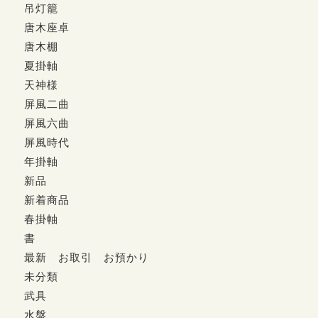
吊灯籠
唐木座卓
唐木棚
夏掛軸
天神様
屏風二曲
屏風六曲
屏風時代
年掛軸
新品
新着商品
春掛軸
書
最新 お取引 お預かり
未分類
武具
水盤