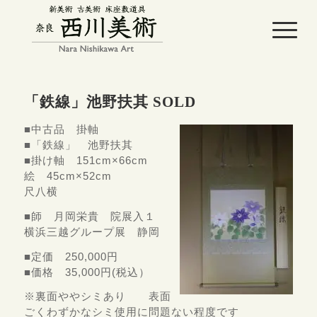
「鉄線」池野扶其 SOLD
■中古品 掛軸
■「鉄線」 池野扶其
■掛け軸 151cm×66cm
絵 45cm×52cm
尺八横
■師 月岡栄貴 院展入１
横浜三越グループ展 静岡
■定価 250,000円
■価格 35,000円(税込）
※裏面ややシミあり 表面
ごくわずかなシミ使用に問題ない程度です