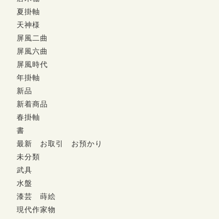
夏掛軸
天神様
屏風二曲
屏風六曲
屏風時代
年掛軸
新品
新着商品
春掛軸
書
最新 お取引 お預かり
未分類
武具
水盤
漆芸 蒔絵
現代作家物