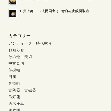
■ 井上萬二 (人間国宝 ） 青白磁麦紋面取壺
カテゴリー
アンティーク 時代家具
お知らせ
その他古美術
中古見切
仏掛軸
円座
冬掛軸
古陶器 古磁器
吊灯籠
唐木座卓
唐木棚