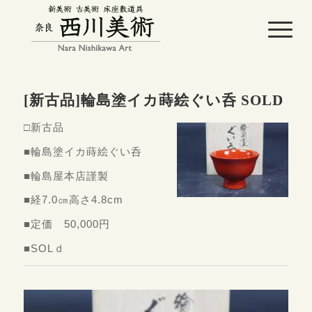
[新古品]輪島塗イカ蒔絵ぐい呑 SOLD
□新古品
■輪島塗イカ蒔絵ぐい呑
■輪島屋本店謹製
■経7.0㎝高さ4.8cm
■定価 50,000円
■SOLｄ