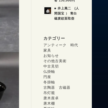
客 130,000円
■ 井上萬二 (人
間国宝 ） 青白
磁麦紋面取壺
カテゴリー
アンティーク 時代
家具
お知らせ
その他古美術
中古見切
仏掛軸
円座
冬掛軸
古陶器 古磁器
吊灯籠
唐木座卓
唐木棚