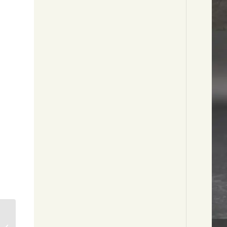
[新古品]輪島塗溜塗雲
錦蒔絵吸物椀2客(夫婦