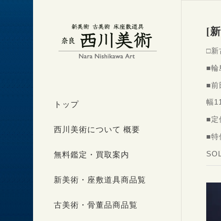
[
□新
■
■
幅1
トップ
■定
西川美術について 概要
■特
SO
無料鑑定・買取案内
新美術・座敷道具商品覧
古美術・骨董品商品覧