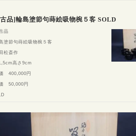
新古品]輪島塗節句蒔絵吸物椀５客 SOLD
古品
輪島塗節句蒔絵吸物椀５客
前田松斎作
1,5cm高さ9cm
価 400,000円
価 50,000円
LD