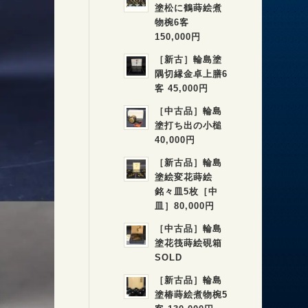
塗松に鶴蒔絵煮
物椀6客
150,000円
［新古］輪島塗
隅切縁金卓上膳6
客 45,000円
［中古品］輪島
塗打ち出の小槌
40,000円
［新古品］輪島
塗絵変花蒔絵
銘々皿5枚［中
皿］80,000円
［中古品］輪島
塗花筏蒔絵硯箱
SOLD
［新古品］輪島
塗椿蒔絵煮物椀5