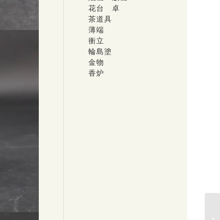
花台 卓
茶道具
薄端
衝立
輪島塗
金物
香炉