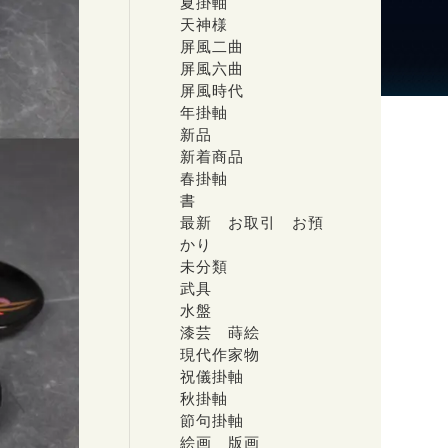
夏掛軸
天神様
屏風二曲
屏風六曲
屏風時代
年掛軸
新品
新着商品
春掛軸
書
最新 お取引 お預
かり
未分類
武具
水盤
漆芸 蒔絵
現代作家物
祝儀掛軸
秋掛軸
節句掛軸
絵画 版画