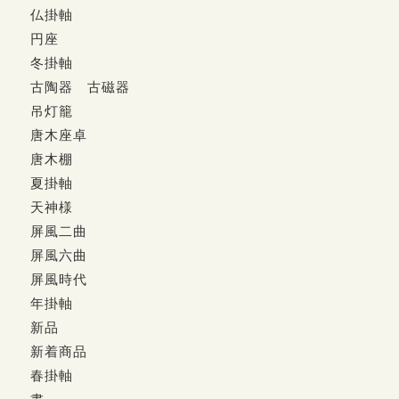
仏掛軸
円座
冬掛軸
古陶器 古磁器
吊灯籠
唐木座卓
唐木棚
夏掛軸
天神様
屏風二曲
屏風六曲
屏風時代
年掛軸
新品
新着商品
春掛軸