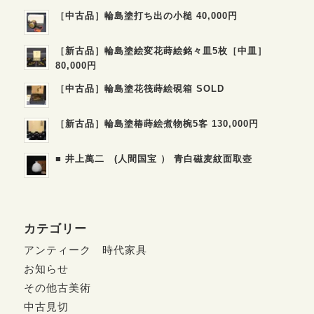
［中古品］輪島塗打ち出の小槌 40,000円
［新古品］輪島塗絵変花蒔絵銘々皿5枚［中皿］
80,000円
［中古品］輪島塗花筏蒔絵硯箱 SOLD
［新古品］輪島塗椿蒔絵煮物椀5客 130,000円
■ 井上萬二 (人間国宝 ） 青白磁麦紋面取壺
カテゴリー
アンティーク 時代家具
お知らせ
その他古美術
中古見切