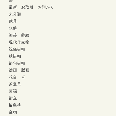
書
最新 お取引 お預かり
未分類
武具
水盤
漆芸 蒔絵
現代作家物
祝儀掛軸
秋掛軸
節句掛軸
絵画 版画
花台 卓
茶道具
薄端
衝立
輪島塗
金物