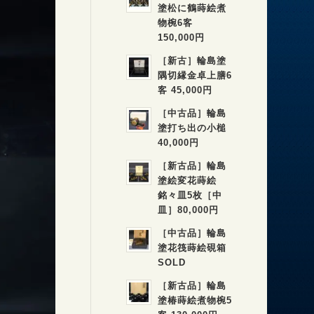
塗松に鶴蒔絵煮
物椀6客
150,000円
［新古］輪島塗
隅切縁金卓上膳6
客 45,000円
［中古品］輪島
塗打ち出の小槌
40,000円
［新古品］輪島
塗絵変花蒔絵
銘々皿5枚［中
皿］80,000円
［中古品］輪島
塗花筏蒔絵硯箱
SOLD
［新古品］輪島
塗椿蒔絵煮物椀5