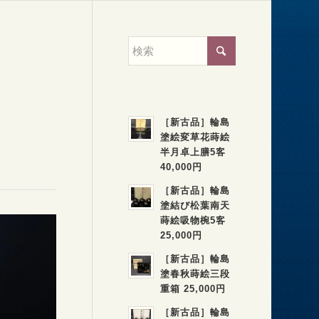
［新古品］輪島
塗絵変草花蒔絵
半月卓上膳5客
40,000円
［新古品］輪島
塗結び松葉南天
蒔絵吸物椀5客
25,000円
［新古品］輪島
塗春秋蒔絵三段
重箱 25,000円
［新古品］輪島