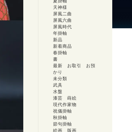
夏掛軸
天神様
屏風二曲
屏風六曲
屏風時代
年掛軸
新品
新着商品
春掛軸
書
最新 お取引 お預
かり
未分類
武具
水盤
漆芸 蒔絵
現代作家物
祝儀掛軸
秋掛軸
節句掛軸
絵画 版画