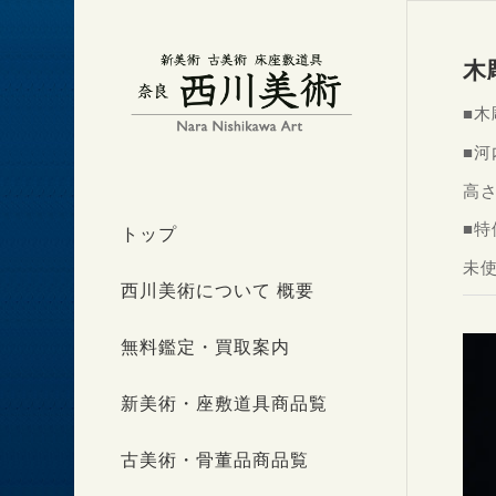
木
■
■河
高さ
■特
トップ
未
西川美術について 概要
無料鑑定・買取案内
新美術・座敷道具商品覧
古美術・骨董品商品覧