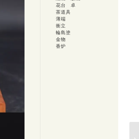
花台 卓
茶道具
薄端
衝立
輪島塗
金物
香炉