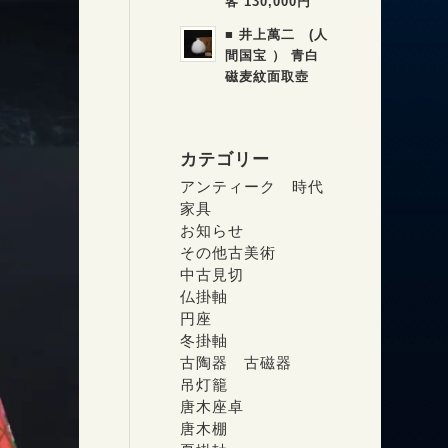
客 130,000円
■ 井上萬二 (人
間国宝 ） 青白
磁麦紋面取壺
カテゴリー
アンティーク 時代
家具
お知らせ
その他古美術
中古見切
仏掛軸
円座
冬掛軸
古陶器 古磁器
吊灯籠
唐木座卓
唐木棚