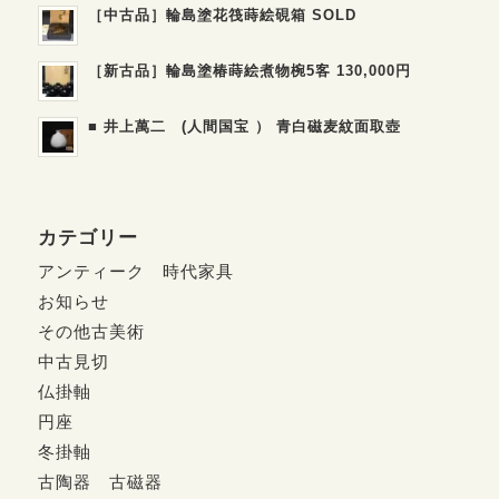
［中古品］輪島塗花筏蒔絵硯箱 SOLD
［新古品］輪島塗椿蒔絵煮物椀5客 130,000円
■ 井上萬二 (人間国宝 ） 青白磁麦紋面取壺
カテゴリー
アンティーク 時代家具
お知らせ
その他古美術
中古見切
仏掛軸
円座
冬掛軸
古陶器 古磁器