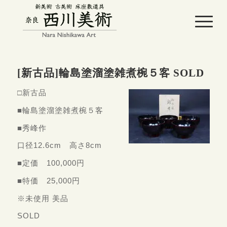
[新古品]輪島塗溜塗雑煮椀５客 SOLD
□新古品
■輪島塗溜塗雑煮椀５客
■秀峰作
口径12.6cm 高さ8cm
■定価 100,000円
■特価 25,000円
※未使用 美品
SOLD