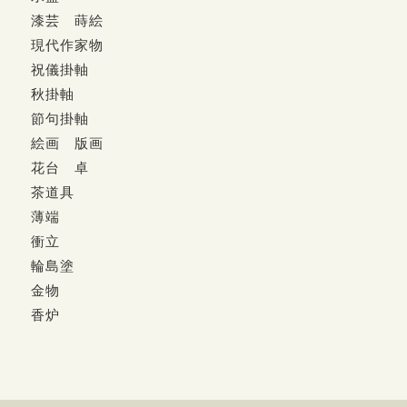
漆芸 蒔絵
現代作家物
祝儀掛軸
秋掛軸
節句掛軸
絵画 版画
花台 卓
茶道具
薄端
衝立
輪島塗
金物
香炉