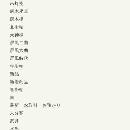
吊灯籠
唐木座卓
唐木棚
夏掛軸
天神様
屏風二曲
屏風六曲
屏風時代
年掛軸
新品
新着商品
春掛軸
書
最新 お取引 お預かり
未分類
武具
水盤