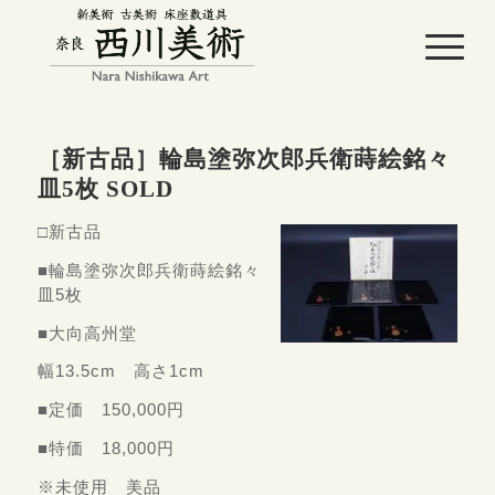
［新古品］輪島塗弥次郎兵衛蒔絵銘々
皿5枚 SOLD
□新古品
■輪島塗弥次郎兵衛蒔絵銘々
皿5枚
■大向高州堂
幅13.5cm 高さ1cm
■定価 150,000円
■特価 18,000円
※未使用 美品