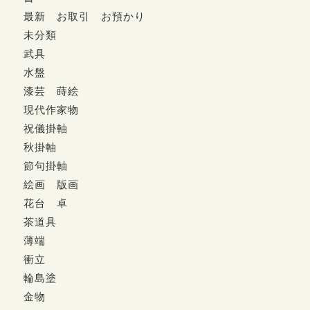
最新 お取引 お預かり
未分類
武具
水盤
漆芸 蒔絵
現代作家物
祝儀掛軸
秋掛軸
節句掛軸
絵画 版画
花台 卓
茶道具
薄端
衝立
輪島塗
金物