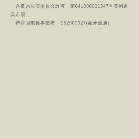
・奈良県公安委員会許可 第641090001347号美術道
具市場
・特定国際種事業者 S52900027(象牙流通)