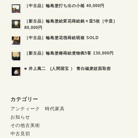
［中古品］輪島塗打ち出の小槌 40,000円
［新古品］輪島塗絵変花蒔絵銘々皿5枚［中皿］
80,000円
［中古品］輪島塗花筏蒔絵硯箱 SOLD
［新古品］輪島塗椿蒔絵煮物椀5客 130,000円
■ 井上萬二 (人間国宝 ） 青白磁麦紋面取壺
カテゴリー
アンティーク 時代家具
お知らせ
その他古美術
中古見切