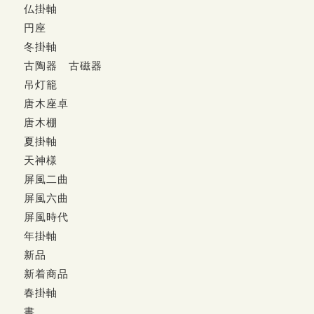
仏掛軸
円座
冬掛軸
古陶器 古磁器
吊灯籠
唐木座卓
唐木棚
夏掛軸
天神様
屏風二曲
屏風六曲
屏風時代
年掛軸
新品
新着商品
春掛軸
書