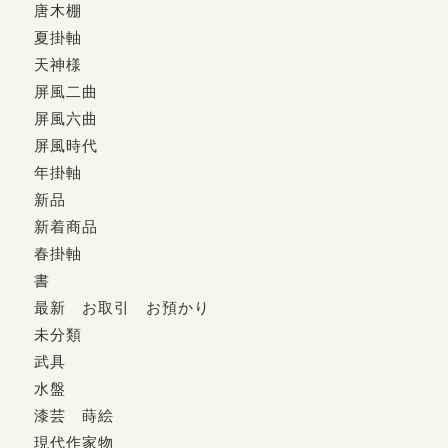
唐木棚
夏掛軸
天神様
屏風二曲
屏風六曲
屏風時代
年掛軸
新品
新着商品
春掛軸
書
最新 お取引 お預かり
未分類
武具
水盤
漆芸 蒔絵
現代作家物