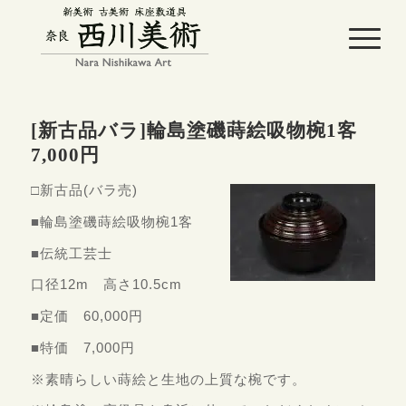
[新古品バラ]輪島塗磯蒔絵吸物椀1客
7,000円
□新古品(バラ売)
■輪島塗磯蒔絵吸物椀1客
■伝統工芸士
口径12m 高さ10.5cm
■定価 60,000円
■特価 7,000円
※素晴らしい蒔絵と生地の上質な椀です。