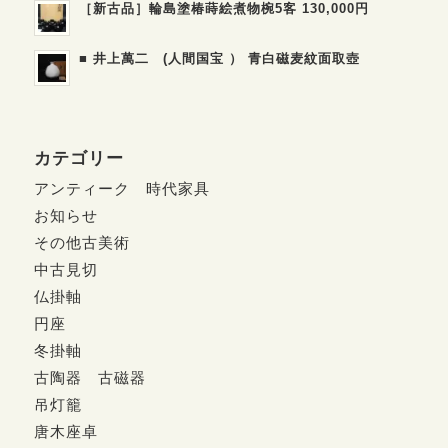
［新古品］輪島塗椿蒔絵煮物椀5客 130,000円
■ 井上萬二 (人間国宝 ） 青白磁麦紋面取壺
カテゴリー
アンティーク 時代家具
お知らせ
その他古美術
中古見切
仏掛軸
円座
冬掛軸
古陶器 古磁器
吊灯籠
唐木座卓