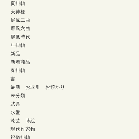
夏掛軸
天神様
屏風二曲
屏風六曲
屏風時代
年掛軸
新品
新着商品
春掛軸
書
最新 お取引 お預かり
未分類
武具
水盤
漆芸 蒔絵
現代作家物
祝儀掛軸