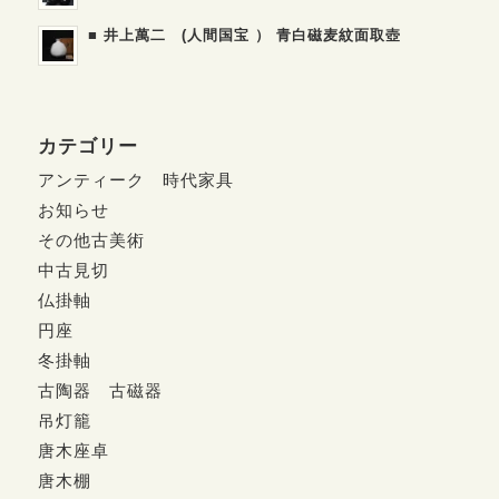
■ 井上萬二 (人間国宝 ） 青白磁麦紋面取壺
カテゴリー
アンティーク 時代家具
お知らせ
その他古美術
中古見切
仏掛軸
円座
冬掛軸
古陶器 古磁器
吊灯籠
唐木座卓
唐木棚