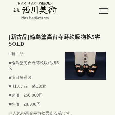
[新古品]輪島塗高台寺蒔絵吸物椀5客
SOLD
□新古品
■輪島塗高台寺蒔絵吸物椀5
客
■濱田屋謹製
■H10.5 ㎝ 経10cm
■定価 250,000円
■特価 28,000円
※人気の高台寺蒔絵品ある椀です。