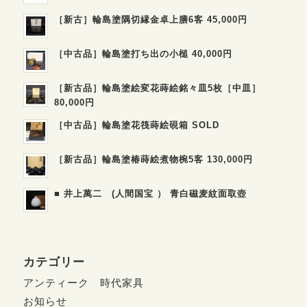
［新古］輪島塗隅切縁金卓上膳6客 45,000円
［中古品］輪島塗打ち出の小槌 40,000円
［新古品］輪島塗絵変花蒔絵銘々皿5枚［中皿］
80,000円
［中古品］輪島塗花筏蒔絵硯箱 SOLD
［新古品］輪島塗椿蒔絵煮物椀5客 130,000円
■ 井上萬二 (人間国宝 ） 青白磁麦紋面取壺
カテゴリー
アンティーク 時代家具
お知らせ