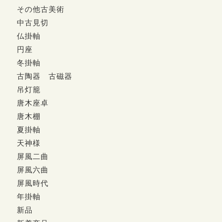
その他古美術
中古見切
仏掛軸
円座
冬掛軸
古陶器 古磁器
吊灯籠
唐木座卓
唐木棚
夏掛軸
天神様
屏風二曲
屏風六曲
屏風時代
年掛軸
新品