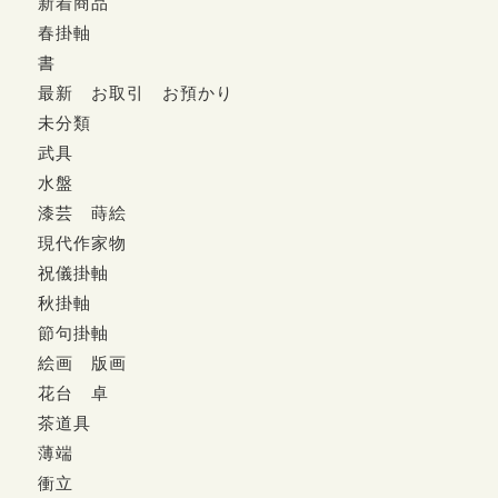
新着商品
春掛軸
書
最新 お取引 お預かり
未分類
武具
水盤
漆芸 蒔絵
現代作家物
祝儀掛軸
秋掛軸
節句掛軸
絵画 版画
花台 卓
茶道具
薄端
衝立