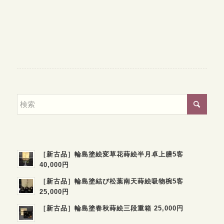
［新古品］輪島塗絵変草花蒔絵半月卓上膳5客
40,000円
［新古品］輪島塗結び松葉南天蒔絵吸物椀5客
25,000円
［新古品］輪島塗春秋蒔絵三段重箱 25,000円