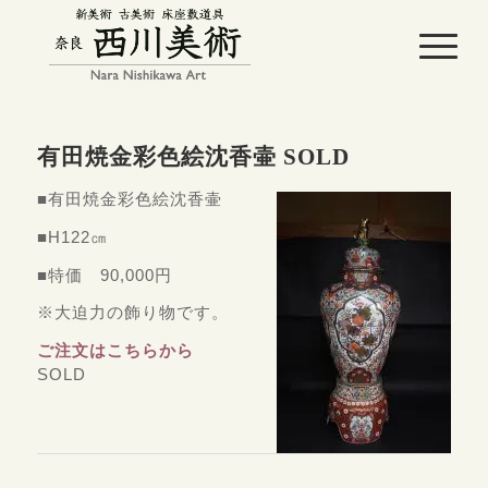
有田焼金彩色絵沈香壷 SOLD
■有田焼金彩色絵沈香壷
■H122㎝
■特価 90,000円
※大迫力の飾り物です。
ご注文はこちらから
SOLD