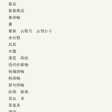
新品
新着商品
春掛軸
書
最新 お取引 お預かり
未分類
武具
水盤
漆芸 蒔絵
現代作家物
祝儀掛軸
秋掛軸
節句掛軸
絵画 版画
花台 卓
茶道具
薄端