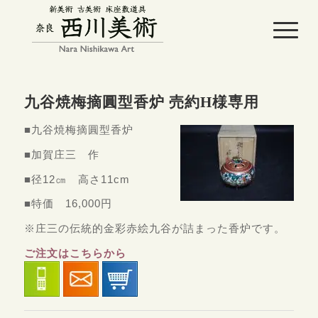
九谷焼梅摘圓型香炉 売約H様専用
■九谷焼梅摘圓型香炉
■加賀庄三 作
■径12㎝ 高さ11cm
■特価 16,000円
※庄三の伝統的金彩赤絵九谷が詰まった香炉です。
ご注文はこちらから