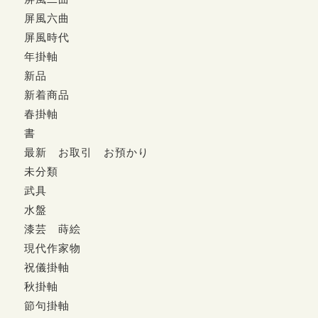
屏風六曲
屏風時代
年掛軸
新品
新着商品
春掛軸
書
最新 お取引 お預かり
未分類
武具
水盤
漆芸 蒔絵
現代作家物
祝儀掛軸
秋掛軸
節句掛軸