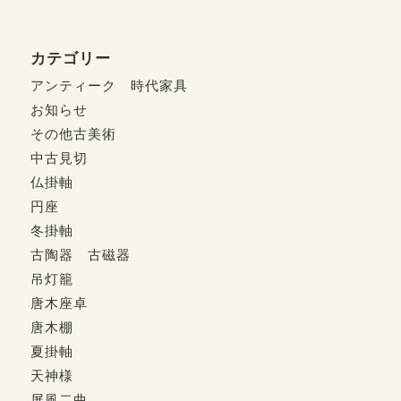
カテゴリー
アンティーク 時代家具
お知らせ
その他古美術
中古見切
仏掛軸
円座
冬掛軸
古陶器 古磁器
吊灯籠
唐木座卓
唐木棚
夏掛軸
天神様
屏風二曲