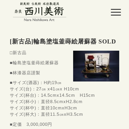
[新古品]輪島塗塩釜蒔絵屠蘇器 SOLD
□新古品
■輪島塗塩釜蒔絵屠蘇器
■林漆器店謹製
■サイズ(酒器)：H約19㎝
サイズ(台)：27㎝ x41㎝x H10cm
サイズ(杯台)：14.5cmx14.5cm H15cm
サイズ(杯小)：直径8.5cmxH2.8cm
サイズ(杯中)：直径10cmxH3cm
サイズ(杯大)：直径11.5㎝xH3.5cm
■定価 3,000,000円