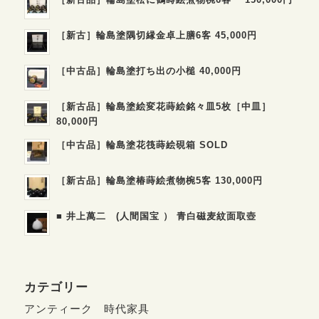
［新古］輪島塗隅切縁金卓上膳6客 45,000円
［中古品］輪島塗打ち出の小槌 40,000円
［新古品］輪島塗絵変花蒔絵銘々皿5枚［中皿］
80,000円
［中古品］輪島塗花筏蒔絵硯箱 SOLD
［新古品］輪島塗椿蒔絵煮物椀5客 130,000円
■ 井上萬二 (人間国宝 ） 青白磁麦紋面取壺
カテゴリー
アンティーク 時代家具