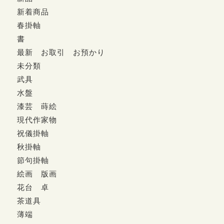
新着商品
春掛軸
書
最新 お取引 お預かり
未分類
武具
水盤
漆芸 蒔絵
現代作家物
祝儀掛軸
秋掛軸
節句掛軸
絵画 版画
花台 卓
茶道具
薄端