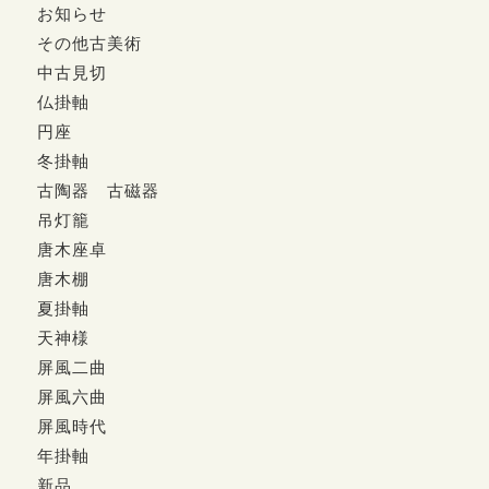
お知らせ
その他古美術
中古見切
仏掛軸
円座
冬掛軸
古陶器 古磁器
吊灯籠
唐木座卓
唐木棚
夏掛軸
天神様
屏風二曲
屏風六曲
屏風時代
年掛軸
新品