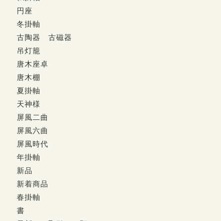
円座
冬掛軸
古陶器 古磁器
吊灯籠
唐木座卓
唐木棚
夏掛軸
天神様
屏風二曲
屏風六曲
屏風時代
年掛軸
新品
新着商品
春掛軸
書