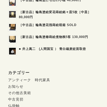
［中古品］輪島塗打ち出の小槌 40,000円
［新古品］輪島塗絵変花蒔絵銘々皿5枚［中皿］
80,000円
［中古品］輪島塗花筏蒔絵硯箱 SOLD
［新古品］輪島塗椿蒔絵煮物椀5客 130,000円
■ 井上萬二 (人間国宝 ） 青白磁麦紋面取壺
カテゴリー
アンティーク 時代家具
お知らせ
その他古美術
中古見切
仏掛軸