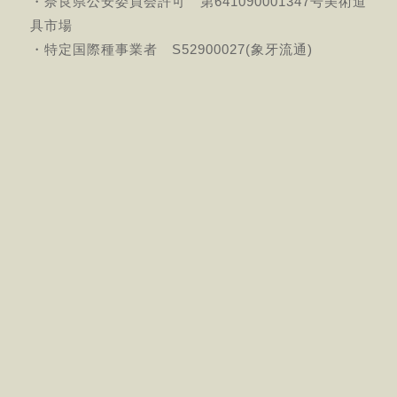
・奈良県公安委員会許可 第641090001347号美術道
具市場
・特定国際種事業者 S52900027(象牙流通)