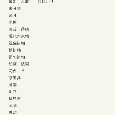
最新 お取引 お預かり
未分類
武具
水盤
漆芸 蒔絵
現代作家物
祝儀掛軸
秋掛軸
節句掛軸
絵画 版画
花台 卓
茶道具
薄端
衝立
輪島塗
金物
香炉