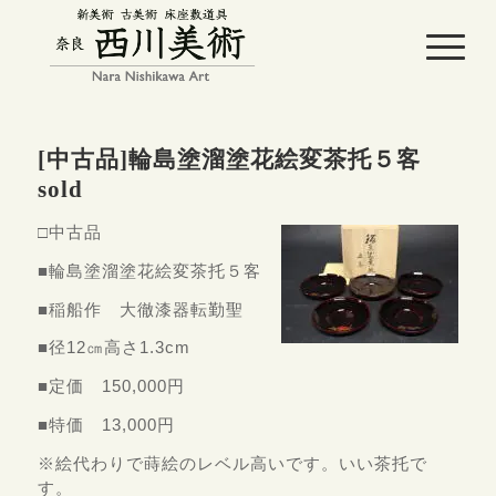
[中古品]輪島塗溜塗花絵変茶托５客
sold
□中古品
■輪島塗溜塗花絵変茶托５客
■稲船作 大徹漆器転勤聖
■径12㎝高さ1.3cm
■定価 150,000円
■特価 13,000円
※絵代わりで蒔絵のレベル高いです。いい茶托で
す。