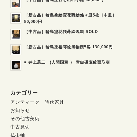
［新古品］輪島塗絵変花蒔絵銘々皿5枚［中皿］
80,000円
［中古品］輪島塗花筏蒔絵硯箱 SOLD
［新古品］輪島塗椿蒔絵煮物椀5客 130,000円
■ 井上萬二 (人間国宝 ） 青白磁麦紋面取壺
カテゴリー
アンティーク 時代家具
お知らせ
その他古美術
中古見切
仏掛軸