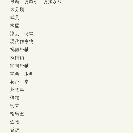
最新 お取引 お預かり
未分類
武具
水盤
漆芸 蒔絵
現代作家物
祝儀掛軸
秋掛軸
節句掛軸
絵画 版画
花台 卓
茶道具
薄端
衝立
輪島塗
金物
香炉