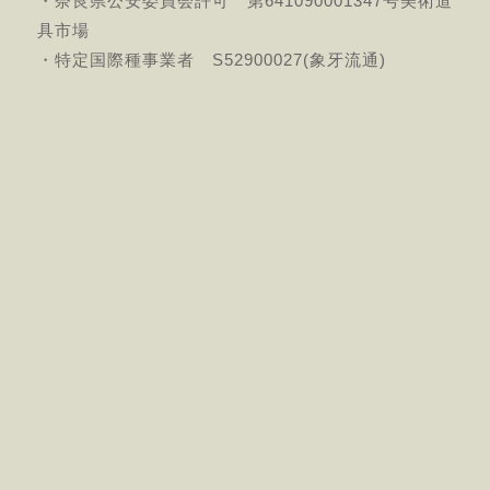
・奈良県公安委員会許可 第641090001347号美術道
具市場
・特定国際種事業者 S52900027(象牙流通)