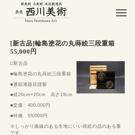
[新古品]輪島塗花の丸蒔絵三段重箱
55,000円
□新古品
■輪島塗花の丸蒔絵三段重箱
■通筋漆器店謹製
■経20cm×20cm 高さ19cm
■定価 400,000円
■特価 55,000円
※しっかり曲線のある生地にいい蒔絵の品のある重
です。