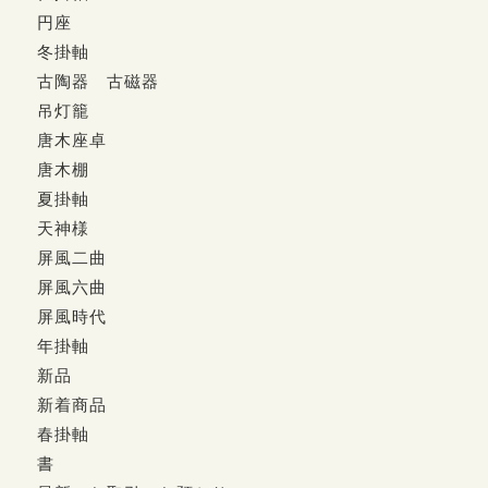
円座
冬掛軸
古陶器 古磁器
吊灯籠
唐木座卓
唐木棚
夏掛軸
天神様
屏風二曲
屏風六曲
屏風時代
年掛軸
新品
新着商品
春掛軸
書