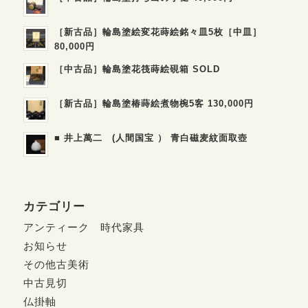
［新古品］輪島塗絵変花蒔絵銘々皿5枚［中皿］
80,000円
［中古品］輪島塗花筏蒔絵硯箱 SOLD
［新古品］輪島塗椿蒔絵煮物椀5客 130,000円
■ 井上萬二 (人間国宝 ） 青白磁麦紋面取壺
カテゴリー
アンティーク 時代家具
お知らせ
その他古美術
中古見切
仏掛軸