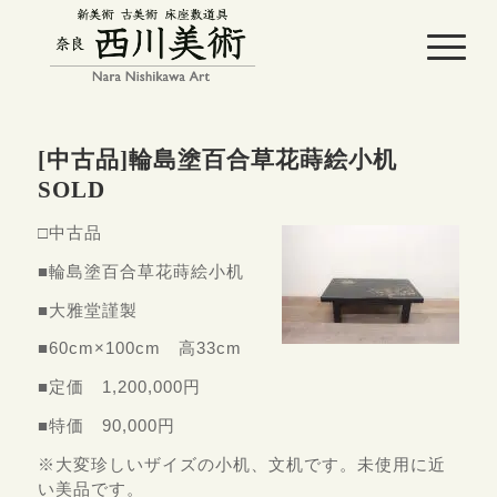
[中古品]輪島塗百合草花蒔絵小机
SOLD
□中古品
■輪島塗百合草花蒔絵小机
■大雅堂謹製
■60cm×100cm 高33cm
■定価 1,200,000円
■特価 90,000円
※大変珍しいザイズの小机、文机です。未使用に近
い美品です。