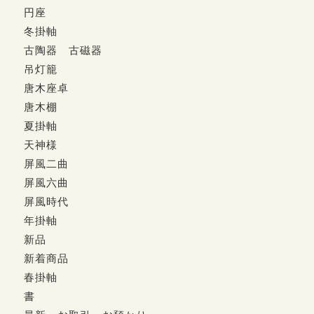
円座
冬掛軸
古陶器 古磁器
吊灯籠
唐木座卓
唐木棚
夏掛軸
天神様
屏風二曲
屏風六曲
屏風時代
年掛軸
新品
新着商品
春掛軸
書