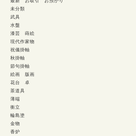
最新 お取引 お預かり
未分類
武具
水盤
漆芸 蒔絵
現代作家物
祝儀掛軸
秋掛軸
節句掛軸
絵画 版画
花台 卓
茶道具
薄端
衝立
輪島塗
金物
香炉