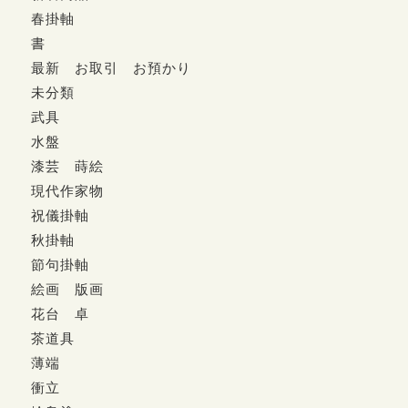
春掛軸
書
最新 お取引 お預かり
未分類
武具
水盤
漆芸 蒔絵
現代作家物
祝儀掛軸
秋掛軸
節句掛軸
絵画 版画
花台 卓
茶道具
薄端
衝立