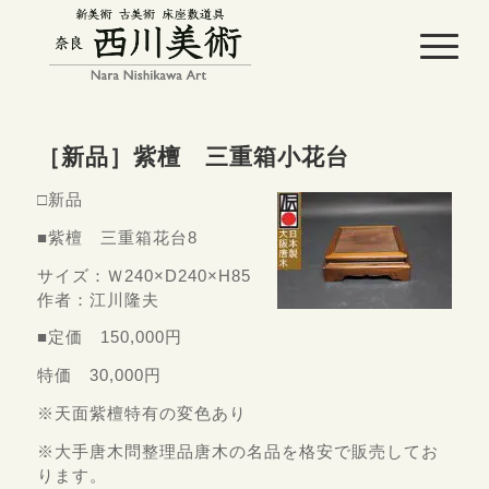
［新品］紫檀 三重箱小花台
□新品
■紫檀 三重箱花台8
サイズ：Ｗ240×D240×H85
作者：江川隆夫
■定価 150,000円
特価 30,000円
※天面紫檀特有の変色あり
※大手唐木問整理品唐木の名品を格安で販売してお
ります。