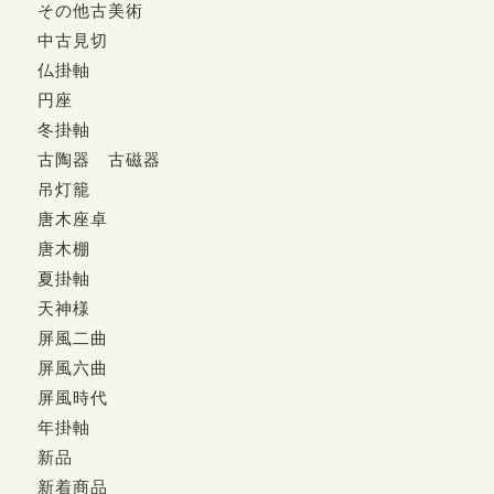
その他古美術
中古見切
仏掛軸
円座
冬掛軸
古陶器 古磁器
吊灯籠
唐木座卓
唐木棚
夏掛軸
天神様
屏風二曲
屏風六曲
屏風時代
年掛軸
新品
新着商品