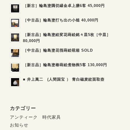
［新古］輪島塗隅切縁金卓上膳6客 45,000円
［中古品］輪島塗打ち出の小槌 40,000円
［新古品］輪島塗絵変花蒔絵銘々皿5枚［中皿］
80,000円
［中古品］輪島塗花筏蒔絵硯箱 SOLD
［新古品］輪島塗椿蒔絵煮物椀5客 130,000円
■ 井上萬二 (人間国宝 ） 青白磁麦紋面取壺
カテゴリー
アンティーク 時代家具
お知らせ