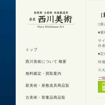
［
□新
■
サイ
作
トップ
■定
西川美術について 概要
特価
※
無料鑑定・買取案内
ご
新美術・座敷道具商品覧
古美術・骨董品商品覧