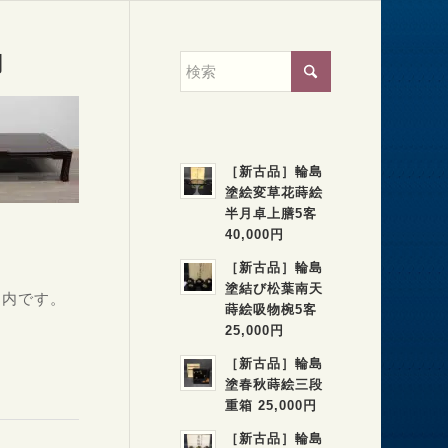
円
［新古品］輪島
塗絵変草花蒔絵
半月卓上膳5客
40,000円
［新古品］輪島
塗結び松葉南天
案内です。
蒔絵吸物椀5客
25,000円
［新古品］輪島
塗春秋蒔絵三段
重箱 25,000円
［新古品］輪島