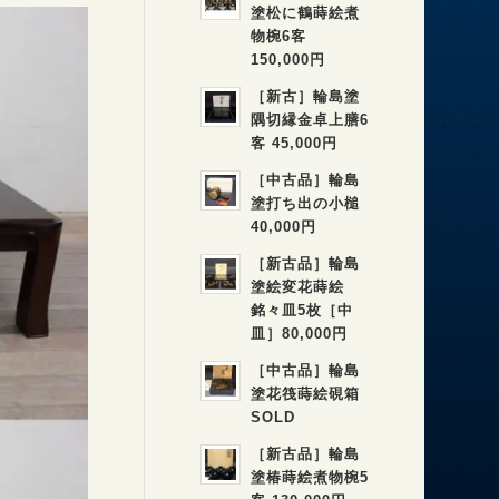
塗松に鶴蒔絵煮
物椀6客
150,000円
［新古］輪島塗
隅切縁金卓上膳6
客 45,000円
［中古品］輪島
塗打ち出の小槌
40,000円
［新古品］輪島
塗絵変花蒔絵
銘々皿5枚［中
皿］80,000円
［中古品］輪島
塗花筏蒔絵硯箱
SOLD
［新古品］輪島
塗椿蒔絵煮物椀5