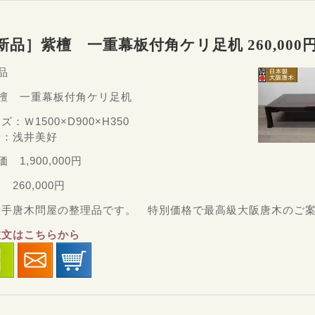
新品］紫檀 一重幕板付角ケリ足机 260,000
品
紫檀 一重幕板付角ケリ足机
ズ：Ｗ1500×D900×H350
者：浅井美好
価 1,900,000円
 260,000円
大手唐木問屋の整理品です。 特別価格で最高級大阪唐木のご
注文はこちらから