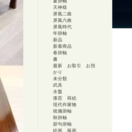
夏掛軸
天神様
屏風二曲
屏風六曲
屏風時代
年掛軸
新品
新着商品
春掛軸
書
最新 お取引 お預
かり
未分類
武具
水盤
漆芸 蒔絵
現代作家物
祝儀掛軸
秋掛軸
節句掛軸
絵画 版画