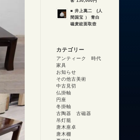
客 130,000円
■ 井上萬二 (人
間国宝 ） 青白
磁麦紋面取壺
カテゴリー
アンティーク 時代
家具
お知らせ
その他古美術
中古見切
仏掛軸
円座
冬掛軸
古陶器 古磁器
吊灯籠
唐木座卓
唐木棚