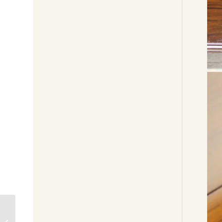
［新品］花梨 ダルマ
型彫バチ足机