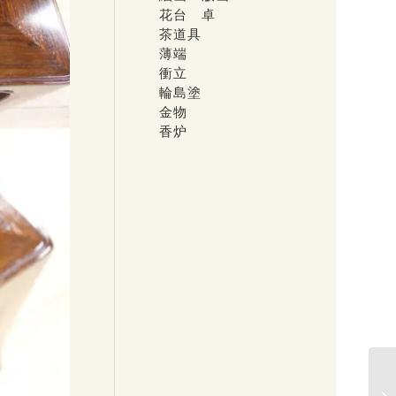
花台 卓
茶道具
薄端
衝立
輪島塗
金物
香炉