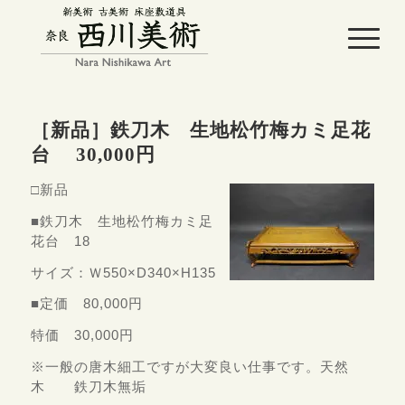
［新品］鉄刀木 生地松竹梅カミ足花
台 30,000円
□新品
■鉄刀木 生地松竹梅カミ足
花台 18
サイズ：Ｗ550×D340×H135
■定価 80,000円
特価 30,000円
※一般の唐木細工ですが大変良い仕事です。天然
木 鉄刀木無垢