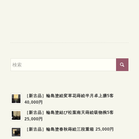
［新古品］輪島塗絵変草花蒔絵半月卓上膳5客
40,000円
［新古品］輪島塗結び松葉南天蒔絵吸物椀5客
25,000円
［新古品］輪島塗春秋蒔絵三段重箱 25,000円