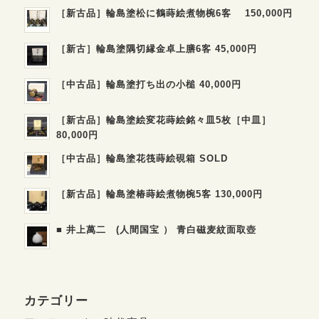
［新古品］輪島塗松に鶴蒔絵煮物椀6客 150,000円
［新古］輪島塗隅切縁金卓上膳6客 45,000円
［中古品］輪島塗打ち出の小槌 40,000円
［新古品］輪島塗絵変花蒔絵銘々皿5枚［中皿］
80,000円
［中古品］輪島塗花筏蒔絵硯箱 SOLD
［新古品］輪島塗椿蒔絵煮物椀5客 130,000円
■ 井上萬二 (人間国宝 ） 青白磁麦紋面取壺
カテゴリー