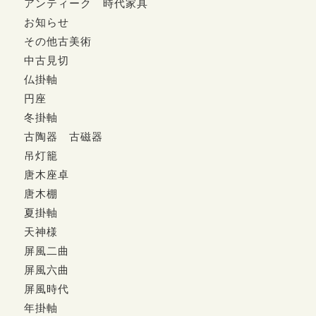
アンティーク 時代家具
お知らせ
その他古美術
中古見切
仏掛軸
円座
冬掛軸
古陶器 古磁器
吊灯籠
唐木座卓
唐木棚
夏掛軸
天神様
屏風二曲
屏風六曲
屏風時代
年掛軸