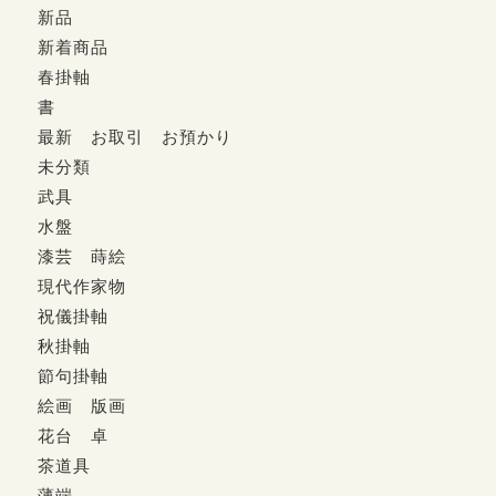
新品
新着商品
春掛軸
書
最新 お取引 お預かり
未分類
武具
水盤
漆芸 蒔絵
現代作家物
祝儀掛軸
秋掛軸
節句掛軸
絵画 版画
花台 卓
茶道具
薄端