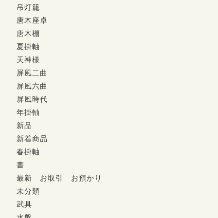
吊灯籠
唐木座卓
唐木棚
夏掛軸
天神様
屏風二曲
屏風六曲
屏風時代
年掛軸
新品
新着商品
春掛軸
書
最新 お取引 お預かり
未分類
武具
水盤