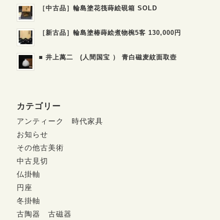
［中古品］輪島塗花筏蒔絵硯箱 SOLD
［新古品］輪島塗椿蒔絵煮物椀5客 130,000円
■ 井上萬二 (人間国宝 ） 青白磁麦紋面取壺
カテゴリー
アンティーク 時代家具
お知らせ
その他古美術
中古見切
仏掛軸
円座
冬掛軸
古陶器 古磁器