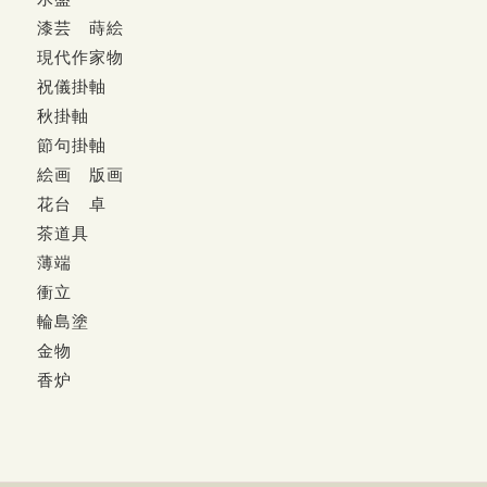
漆芸 蒔絵
現代作家物
祝儀掛軸
秋掛軸
節句掛軸
絵画 版画
花台 卓
茶道具
薄端
衝立
輪島塗
金物
香炉