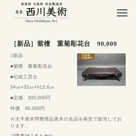
［新品］紫檀 重菊彫花台 90,000
□新品
■紫檀 重菊彫花台
■伝統工芸士
54㎝×32㎝×h12.6㎝
■定価 300,000円
特価 90,000円
※大手唐木問整理品唐木の名品を格安で販売してお
ります。
ご注文はこちらから