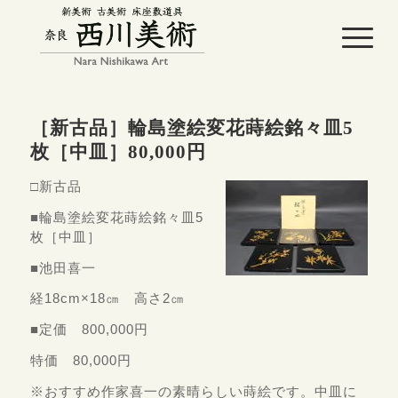
［新古品］輪島塗絵変花蒔絵銘々皿5
枚［中皿］80,000円
□新古品
■輪島塗絵変花蒔絵銘々皿5
枚［中皿］
■池田喜一
経18cm×18㎝ 高さ2㎝
■定価 800,000円
特価 80,000円
※おすすめ作家喜一の素晴らしい蒔絵です。中皿に