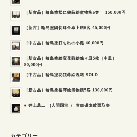
［新古品］輪島塗松に鶴蒔絵煮物椀6客 150,000円
［新古］輪島塗隅切縁金卓上膳6客 45,000円
［中古品］輪島塗打ち出の小槌 40,000円
［新古品］輪島塗絵変花蒔絵銘々皿5枚［中皿］
80,000円
［中古品］輪島塗花筏蒔絵硯箱 SOLD
［新古品］輪島塗椿蒔絵煮物椀5客 130,000円
■ 井上萬二 (人間国宝 ） 青白磁麦紋面取壺
カテゴリー