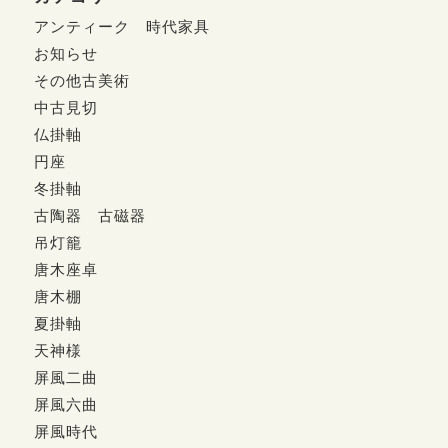
アンティーク 時代家具
お知らせ
その他古美術
中古見切
仏掛軸
円座
冬掛軸
古陶器 古磁器
吊灯籠
唐木座卓
唐木棚
夏掛軸
天神様
屏風二曲
屏風六曲
屏風時代