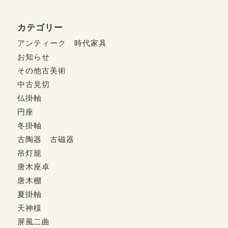
カテゴリー
アンティーク 時代家具
お知らせ
その他古美術
中古見切
仏掛軸
円座
冬掛軸
古陶器 古磁器
吊灯籠
唐木座卓
唐木棚
夏掛軸
天神様
屏風二曲