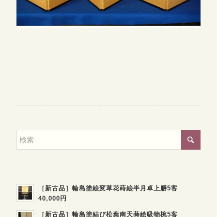
［新古品］輪島塗絵変草花蒔絵半月卓上膳5客
40,000円
［新古品］輪島塗結び松葉南天蒔絵吸物椀5客