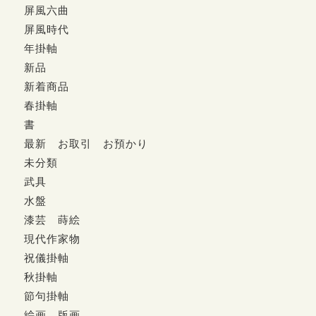
屏風六曲
屏風時代
年掛軸
新品
新着商品
春掛軸
書
最新 お取引 お預かり
未分類
武具
水盤
漆芸 蒔絵
現代作家物
祝儀掛軸
秋掛軸
節句掛軸
絵画 版画