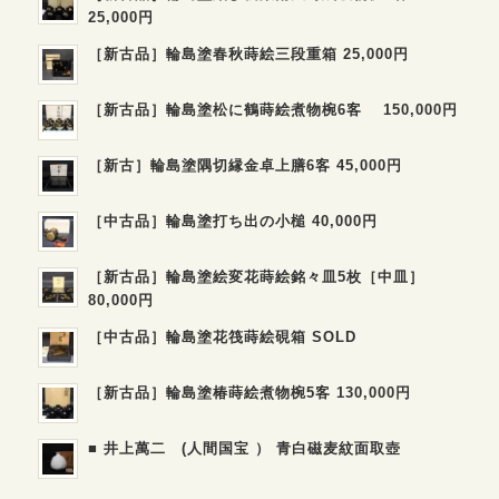
25,000円
［新古品］輪島塗春秋蒔絵三段重箱 25,000円
［新古品］輪島塗松に鶴蒔絵煮物椀6客 150,000円
［新古］輪島塗隅切縁金卓上膳6客 45,000円
［中古品］輪島塗打ち出の小槌 40,000円
［新古品］輪島塗絵変花蒔絵銘々皿5枚［中皿］
80,000円
［中古品］輪島塗花筏蒔絵硯箱 SOLD
［新古品］輪島塗椿蒔絵煮物椀5客 130,000円
■ 井上萬二 (人間国宝 ） 青白磁麦紋面取壺