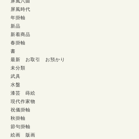
屏風六曲
屏風時代
年掛軸
新品
新着商品
春掛軸
書
最新 お取引 お預かり
未分類
武具
水盤
漆芸 蒔絵
現代作家物
祝儀掛軸
秋掛軸
節句掛軸
絵画 版画