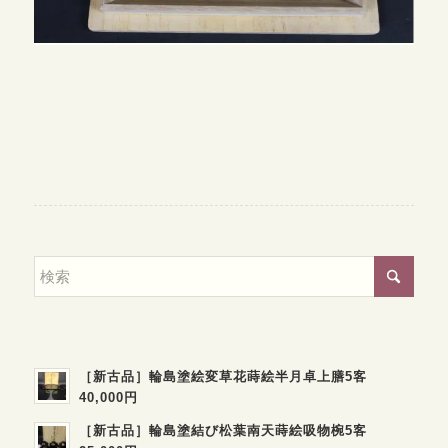
［新古品］輪島塗絵変草花蒔絵半月卓上膳5客
40,000円
［新古品］輪島塗結び松葉南天蒔絵吸物椀5客