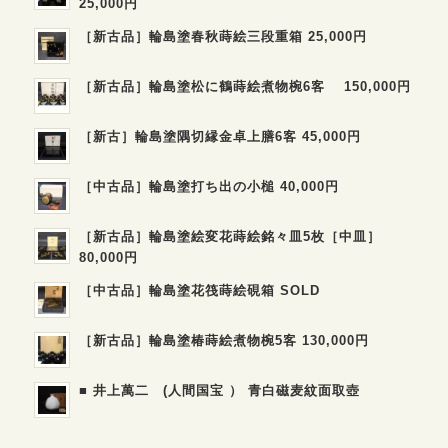
25,000円
［新古品］輪島塗春秋蒔絵三段重箱 25,000円
［新古品］輪島塗松に鶴蒔絵煮物椀6客 150,000円
［新古］輪島塗隅切縁金卓上膳6客 45,000円
［中古品］輪島塗打ち出の小槌 40,000円
［新古品］輪島塗絵変花蒔絵銘々皿5枚［中皿］
80,000円
［中古品］輪島塗花筏蒔絵硯箱 SOLD
［新古品］輪島塗椿蒔絵煮物椀5客 130,000円
■ 井上萬二 (人間国宝 ） 青白磁麦紋面取壺