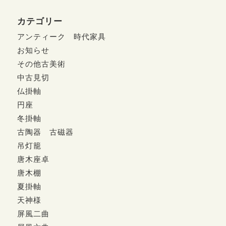
カテゴリー
アンティーク 時代家具
お知らせ
その他古美術
中古見切
仏掛軸
円座
冬掛軸
古陶器 古磁器
吊灯籠
唐木座卓
唐木棚
夏掛軸
天神様
屏風二曲