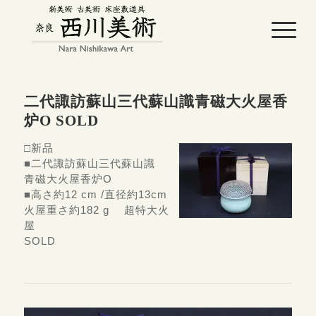
二代諏訪蘇山三代蘇山識青磁大火屋香
炉O SOLD
□
新品
■二代諏訪蘇山三代蘇山識
青磁大火屋香炉O
■高さ約12 cm /直径約13cm
火屋重さ約182 g 超特大火
屋
SOLD