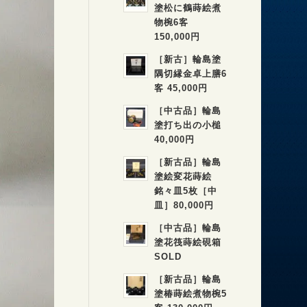
塗松に鶴蒔絵煮
物椀6客
150,000円
［新古］輪島塗
隅切縁金卓上膳6
客 45,000円
［中古品］輪島
塗打ち出の小槌
40,000円
［新古品］輪島
塗絵変花蒔絵
銘々皿5枚［中
皿］80,000円
［中古品］輪島
塗花筏蒔絵硯箱
SOLD
［新古品］輪島
塗椿蒔絵煮物椀5