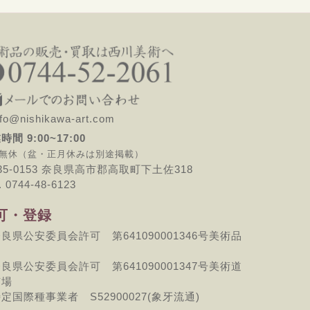
o@nishikawa-art.com
時間 9:00~17:00
無休（盆・正月休みは別途掲載）
35-0153 奈良県高市郡高取町下土佐318
. 0744-48-6123
可・登録
良県公安委員会許可 第641090001346号美術品
良県公安委員会許可 第641090001347号美術道
市場
定国際種事業者 S52900027(象牙流通)