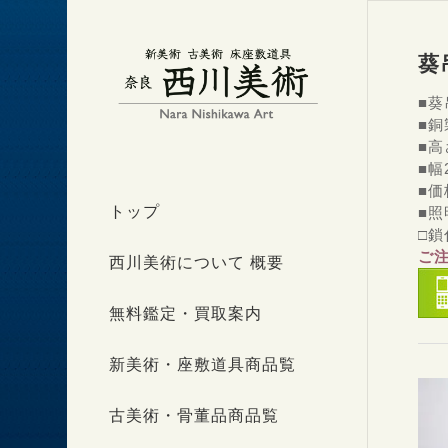
葵吊
■
葵
■
■高
■幅
■価
トップ
■
□鎖
ご
西川美術について 概要
無料鑑定・買取案内
新美術・座敷道具商品覧
古美術・骨董品商品覧