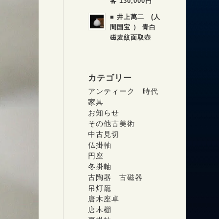
客 130,000円
■ 井上萬二 (人
間国宝 ） 青白
磁麦紋面取壺
カテゴリー
アンティーク 時代
家具
お知らせ
その他古美術
中古見切
仏掛軸
円座
冬掛軸
古陶器 古磁器
吊灯籠
唐木座卓
唐木棚