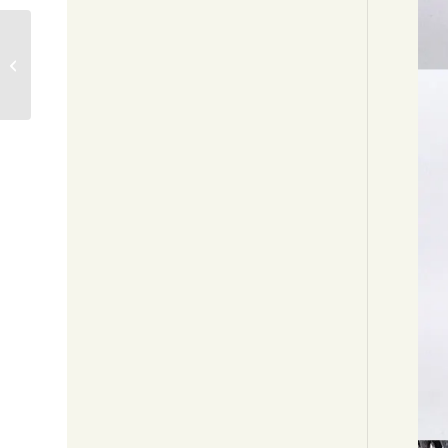
館型鶴に菊透吊灯籠
H35cm 90,000円