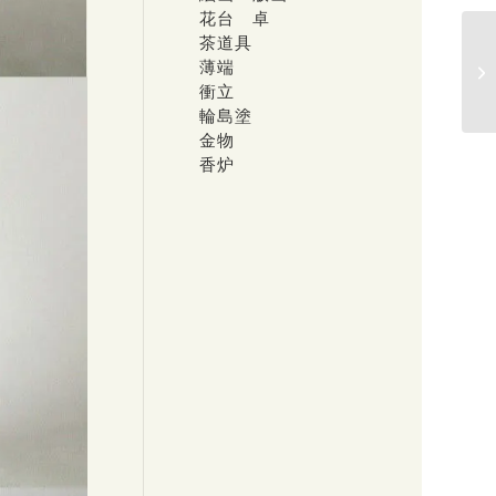
花台 卓
茶道具
薄端
衝立
輪島塗
金物
香炉