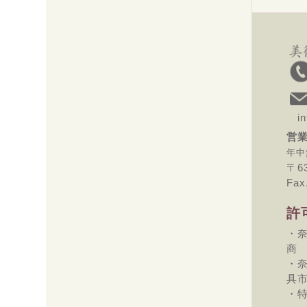
inf
営業
年中
〒6
Fax
許
・奈
商
・奈
具
・特