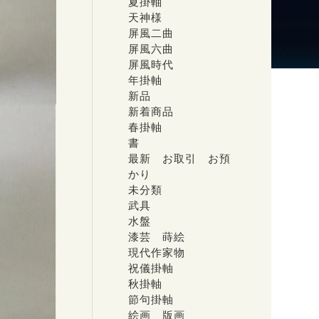
夏掛軸
天神様
屏風二曲
屏風六曲
屏風時代
年掛軸
新品
新着商品
春掛軸
書
最新 お取引 お預
かり
未分類
武具
水盤
漆芸 蒔絵
現代作家物
祝儀掛軸
秋掛軸
節句掛軸
絵画 版画