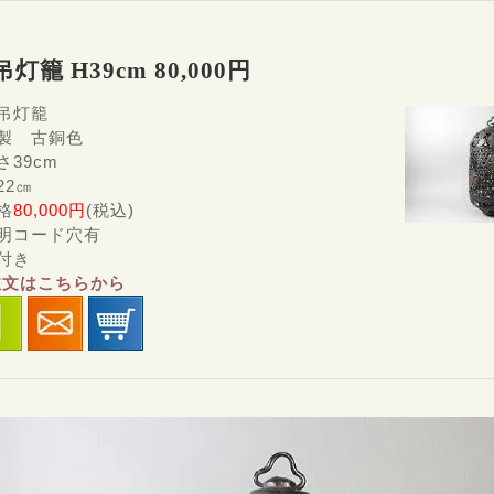
灯籠 H39cm 80,000円
吊灯籠
銅製 古銅色
さ39cm
22㎝
格
80,000円
(税込)
照明コード穴有
付き
注文はこちらから