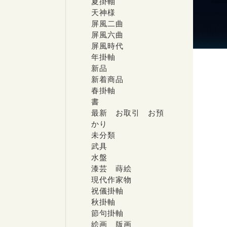
夏掛軸
天神様
屏風二曲
屏風六曲
屏風時代
年掛軸
新品
新着商品
春掛軸
書
最新 お取引 お預
かり
未分類
武具
水盤
漆芸 蒔絵
現代作家物
祝儀掛軸
秋掛軸
節句掛軸
絵画 版画