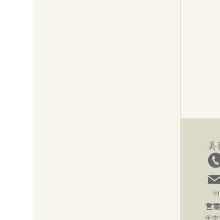
inf
営業
年中