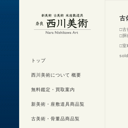
古
□古
□胴
□
sol
トップ
西川美術について 概要
無料鑑定・買取案内
新美術・座敷道具商品覧
古美術・骨董品商品覧