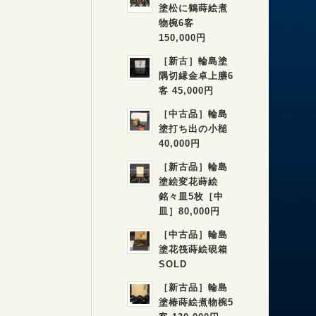
塗松に鶴蒔絵煮
物椀6客
150,000円
［新古］輪島塗
隅切縁金卓上膳6
客 45,000円
［中古品］輪島
塗打ち出の小槌
40,000円
［新古品］輪島
塗絵変花蒔絵
銘々皿5枚［中
皿］80,000円
［中古品］輪島
塗花筏蒔絵硯箱
SOLD
［新古品］輪島
塗椿蒔絵煮物椀5