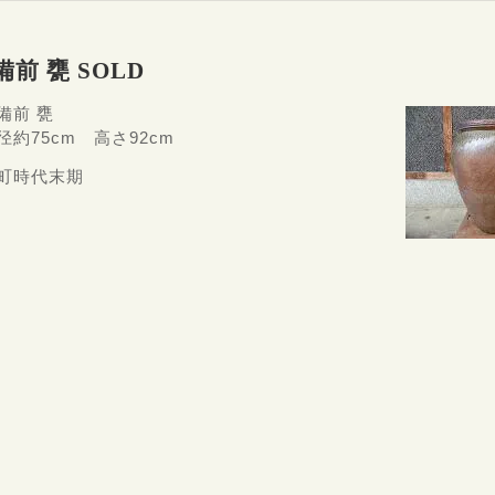
備前 甕 SOLD
備前 甕
径約75cm 高さ92cm
室町時代末期
d