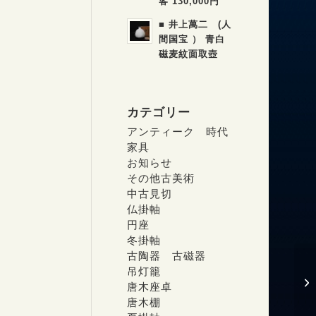
客 130,000円
■ 井上萬二 (人
間国宝 ） 青白
磁麦紋面取壺
カテゴリー
アンティーク 時代
家具
お知らせ
その他古美術
中古見切
仏掛軸
円座
冬掛軸
古陶器 古磁器
吊灯籠
唐木座卓
唐木棚