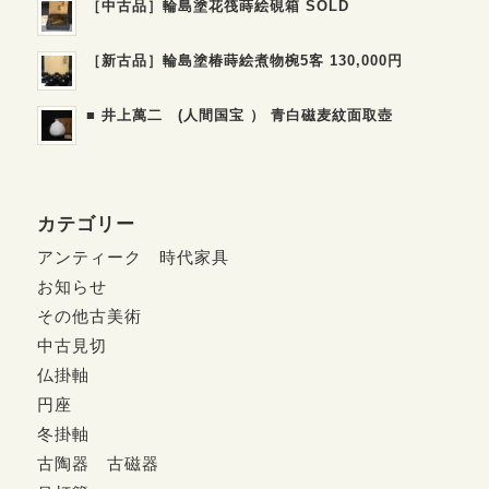
［中古品］輪島塗花筏蒔絵硯箱 SOLD
［新古品］輪島塗椿蒔絵煮物椀5客 130,000円
■ 井上萬二 (人間国宝 ） 青白磁麦紋面取壺
カテゴリー
アンティーク 時代家具
お知らせ
その他古美術
中古見切
仏掛軸
円座
冬掛軸
古陶器 古磁器