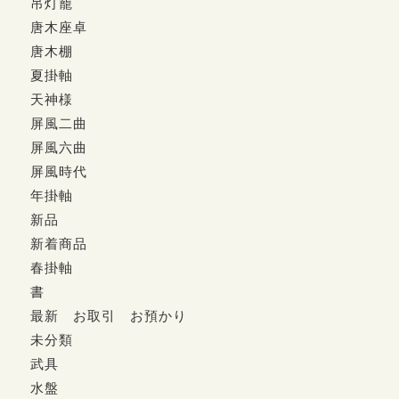
吊灯籠
唐木座卓
唐木棚
夏掛軸
天神様
屏風二曲
屏風六曲
屏風時代
年掛軸
新品
新着商品
春掛軸
書
最新 お取引 お預かり
未分類
武具
水盤