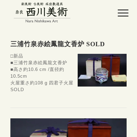
三浦竹泉赤絵鳳龍文香炉 SOLD
□新品
■三浦竹泉赤絵鳳龍文香炉
■高さ約10.6 cm /直径約
10.5cm
火屋重さ約108 g 四君子火屋
SOLD