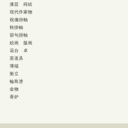
漆芸 蒔絵
現代作家物
祝儀掛軸
秋掛軸
節句掛軸
絵画 版画
花台 卓
茶道具
薄端
衝立
輪島塗
金物
香炉