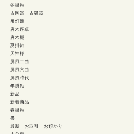
冬掛軸
古陶器 古磁器
吊灯籠
唐木座卓
唐木棚
夏掛軸
天神様
屏風二曲
屏風六曲
屏風時代
年掛軸
新品
新着商品
春掛軸
書
最新 お取引 お預かり