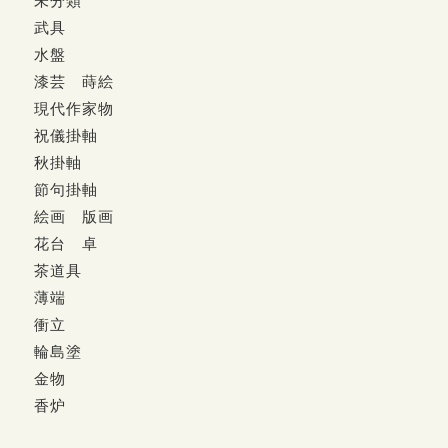
未分類
武具
水盤
漆芸 蒔絵
現代作家物
祝儀掛軸
秋掛軸
節句掛軸
絵画 版画
花台 卓
茶道具
薄端
衝立
輪島塗
金物
香炉