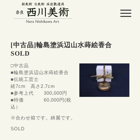
[中古品]輪島塗浜辺山水蒔絵香合
SOLD
□中古品
■輪島塗浜辺山水蒔絵香合
■伝統工芸士
経7cm 高さ2.7cm
■参考上代 300,000円
■特価 60,000円(税
込）
※合わせ箱です。綺麗です。
SOLD