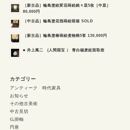
［新古品］輪島塗絵変花蒔絵銘々皿5枚［中皿］
80,000円
［中古品］輪島塗花筏蒔絵硯箱 SOLD
［新古品］輪島塗椿蒔絵煮物椀5客 130,000円
■ 井上萬二 (人間国宝 ） 青白磁麦紋面取壺
カテゴリー
アンティーク 時代家具
お知らせ
その他古美術
中古見切
仏掛軸
円座