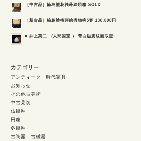
［中古品］輪島塗花筏蒔絵硯箱 SOLD
［新古品］輪島塗椿蒔絵煮物椀5客 130,000円
■ 井上萬二 (人間国宝 ） 青白磁麦紋面取壺
カテゴリー
アンティーク 時代家具
お知らせ
その他古美術
中古見切
仏掛軸
円座
冬掛軸
古陶器 古磁器