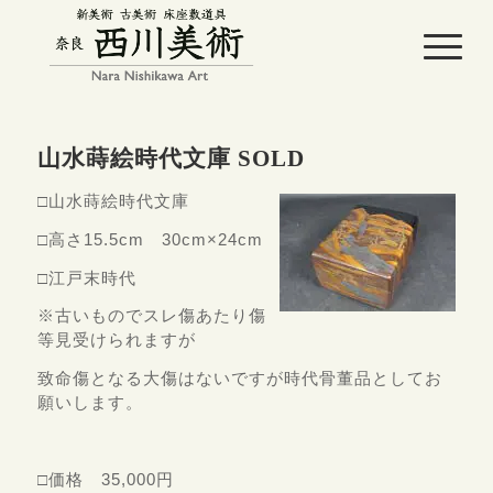
山水蒔絵時代文庫 SOLD
□山水蒔絵時代文庫
□高さ15.5cm 30cm×24cm
□江戸末時代
※古いものでスレ傷あたり傷
等見受けられますが
致命傷となる大傷はないですが時代骨董品としてお
願いします。
□価格 35,000円