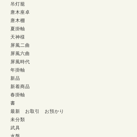
吊灯籠
唐木座卓
唐木棚
夏掛軸
天神様
屏風二曲
屏風六曲
屏風時代
年掛軸
新品
新着商品
春掛軸
書
最新 お取引 お預かり
未分類
武具
水盤