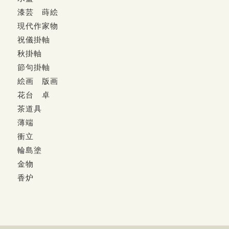
漆芸 蒔絵
現代作家物
祝儀掛軸
秋掛軸
節句掛軸
絵画 版画
花台 卓
茶道具
薄端
衝立
輪島塗
金物
香炉