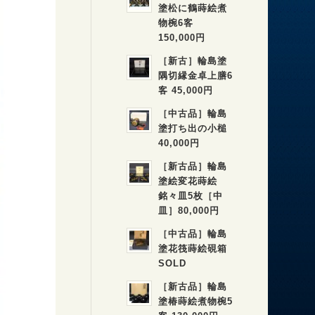
塗松に鶴蒔絵煮
物椀6客
150,000円
［新古］輪島塗
隅切縁金卓上膳6
客 45,000円
［中古品］輪島
塗打ち出の小槌
40,000円
［新古品］輪島
塗絵変花蒔絵
銘々皿5枚［中
皿］80,000円
［中古品］輪島
塗花筏蒔絵硯箱
SOLD
［新古品］輪島
塗椿蒔絵煮物椀5