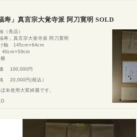
福寿」真言宗大覚寺派 阿刀寛明 SOLD
掛軸（美品）
「福寿」真言宗大覚寺派 阿刀寛明
け軸 145cm×64cm
40cm×59cm
八横
価 100,000円
格 20,000円(税込）
ほぼ未使用大変綺麗です。
LD