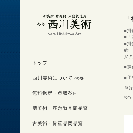
「
■
■
■掛
絵 
尺
トップ
■定
■価
西川美術について 概要
※
無料鑑定・買取案内
SO
新美術・座敷道具商品覧
古美術・骨董品商品覧