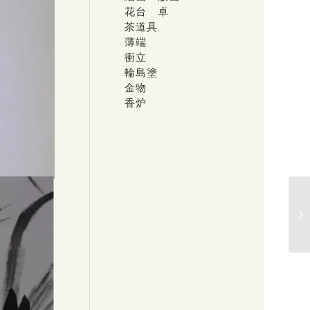
花台 卓
茶道具
薄端
衝立
輪島塗
金物
香炉