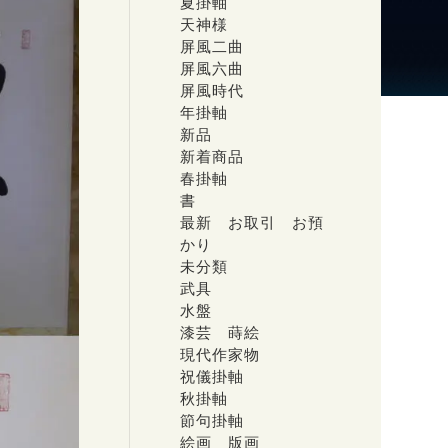
夏掛軸
天神様
屏風二曲
屏風六曲
屏風時代
年掛軸
新品
新着商品
春掛軸
書
最新 お取引 お預
かり
未分類
武具
水盤
漆芸 蒔絵
現代作家物
祝儀掛軸
秋掛軸
節句掛軸
絵画 版画