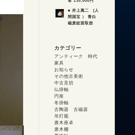
客 130,000円
■ 井上萬二 (人
間国宝 ） 青白
磁麦紋面取壺
カテゴリー
アンティーク 時代
家具
お知らせ
その他古美術
中古見切
仏掛軸
円座
冬掛軸
古陶器 古磁器
吊灯籠
唐木座卓
唐木棚