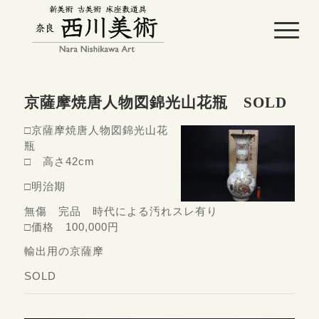
京薩摩焼唐人物図錦光山花瓶 SOLD
□京薩摩焼唐人物図錦光山花
瓶
□ 高さ42cm
□明治期
無傷 完品 時代による汚れスレ有り
□価格 100,000円
輸出用の京薩摩
SOLD