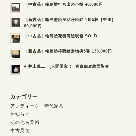
［中古品］輪島塗打ち出の小槌 40,000円
［新古品］輪島塗絵変花蒔絵銘々皿5枚［中皿］
80,000円
［中古品］輪島塗花筏蒔絵硯箱 SOLD
［新古品］輪島塗椿蒔絵煮物椀5客 130,000円
■ 井上萬二 (人間国宝 ） 青白磁麦紋面取壺
カテゴリー
アンティーク 時代家具
お知らせ
その他古美術
中古見切