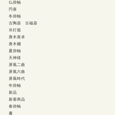
仏掛軸
円座
冬掛軸
古陶器 古磁器
吊灯籠
唐木座卓
唐木棚
夏掛軸
天神様
屏風二曲
屏風六曲
屏風時代
年掛軸
新品
新着商品
春掛軸
書