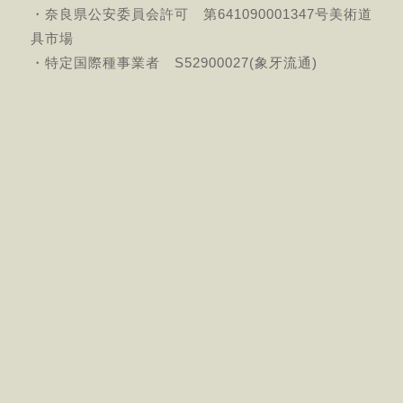
・奈良県公安委員会許可 第641090001347号美術道
具市場
・特定国際種事業者 S52900027(象牙流通)