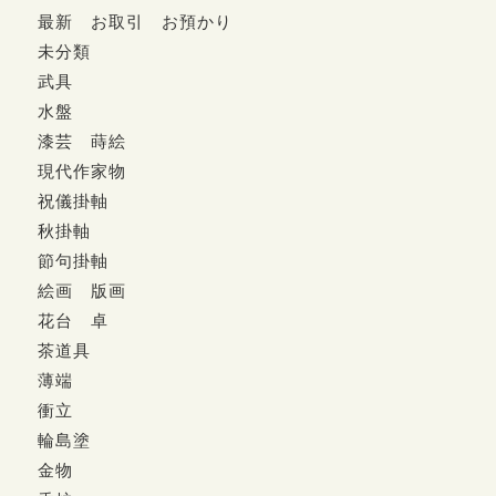
最新 お取引 お預かり
未分類
武具
水盤
漆芸 蒔絵
現代作家物
祝儀掛軸
秋掛軸
節句掛軸
絵画 版画
花台 卓
茶道具
薄端
衝立
輪島塗
金物