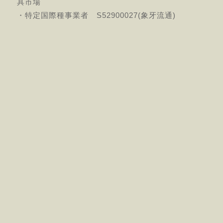
具市場
・特定国際種事業者 S52900027(象牙流通)