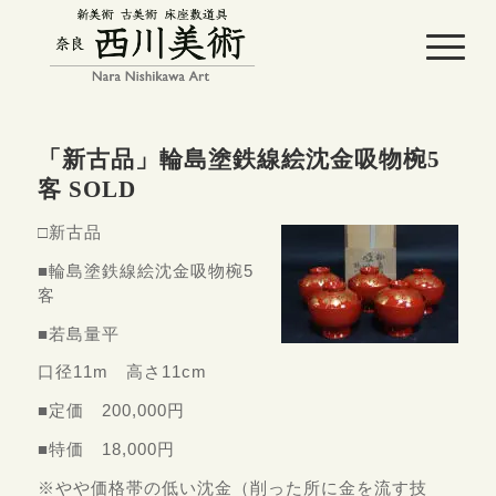
「新古品」輪島塗鉄線絵沈金吸物椀5
客 SOLD
□新古品
■輪島塗鉄線絵沈金吸物椀5
客
■若島量平
口径11m 高さ11cm
■定価 200,000円
■特価 18,000円
※やや価格帯の低い沈金（削った所に金を流す技