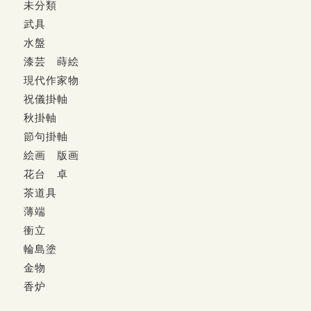
未分類
武具
水盤
漆芸 蒔絵
現代作家物
祝儀掛軸
秋掛軸
節句掛軸
絵画 版画
花台 卓
茶道具
薄端
衝立
輪島塗
金物
香炉