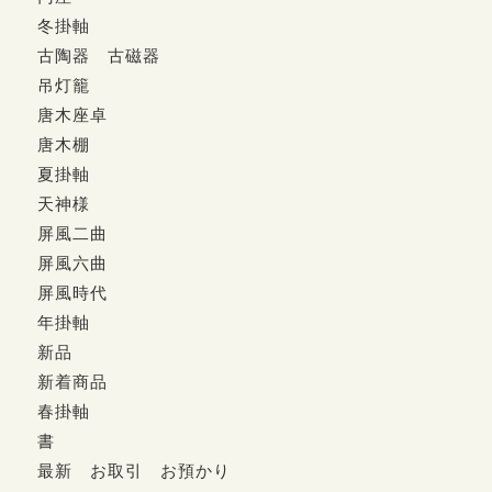
冬掛軸
古陶器 古磁器
吊灯籠
唐木座卓
唐木棚
夏掛軸
天神様
屏風二曲
屏風六曲
屏風時代
年掛軸
新品
新着商品
春掛軸
書
最新 お取引 お預かり