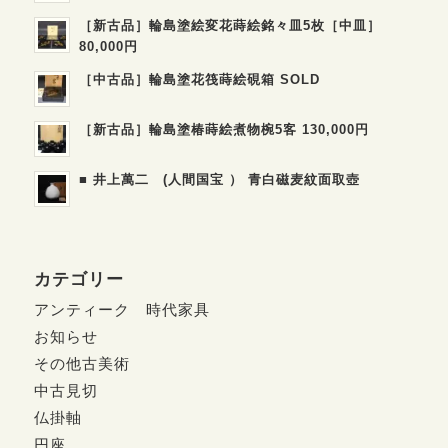
［新古品］輪島塗絵変花蒔絵銘々皿5枚［中皿］
80,000円
［中古品］輪島塗花筏蒔絵硯箱 SOLD
［新古品］輪島塗椿蒔絵煮物椀5客 130,000円
■ 井上萬二 (人間国宝 ） 青白磁麦紋面取壺
カテゴリー
アンティーク 時代家具
お知らせ
その他古美術
中古見切
仏掛軸
円座