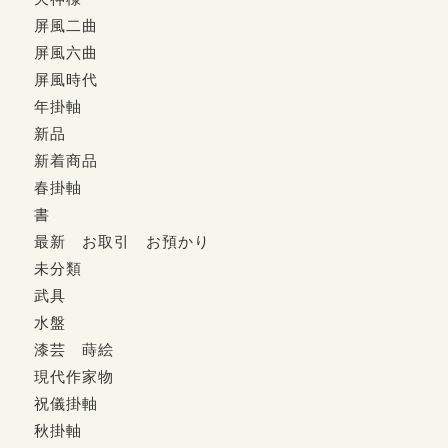
屏風二曲
屏風六曲
屏風時代
年掛軸
新品
新着商品
春掛軸
書
最新 お取引 お預かり
未分類
武具
水盤
漆芸 蒔絵
現代作家物
祝儀掛軸
秋掛軸