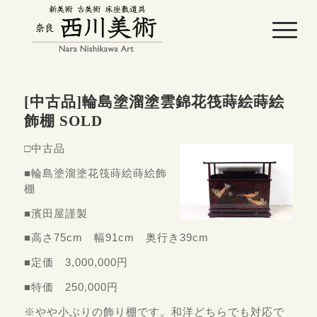
[中古品]輪島塗溜塗雲錦花筏蒔絵蒔絵
飾棚 SOLD
□中古品
■輪島塗溜塗花筏蒔絵蒔絵飾
棚
■濱田屋謹製
■高さ75cm 幅91cm 奥行き39cm
■定価 3,000,000円
■特価 250,000円
※やや小ぶりの飾り棚です。和洋どちらでも対応で