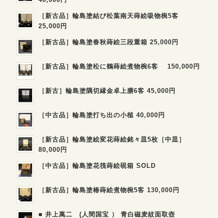
［新古品］輪島塗結び松葉南天蒔絵吸物椀5客
25,000円
［新古品］輪島塗春秋蒔絵三段重箱 25,000円
［新古品］輪島塗松に鶴蒔絵煮物椀6客 150,000円
［新古］輪島塗隅切縁金卓上膳6客 45,000円
［中古品］輪島塗打ち出の小槌 40,000円
［新古品］輪島塗絵変花蒔絵銘々皿5枚［中皿］
80,000円
［中古品］輪島塗花筏蒔絵硯箱 SOLD
［新古品］輪島塗椿蒔絵煮物椀5客 130,000円
■ 井上萬二 (人間国宝 ） 青白磁麦紋面取壺