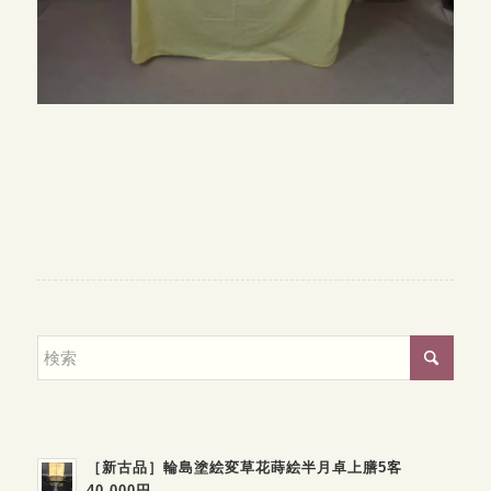
［新古品］輪島塗絵変草花蒔絵半月卓上膳5客
40,000円