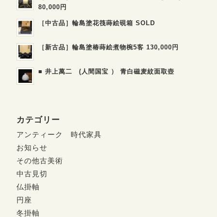
80,000円
［中古品］輪島塗花筏蒔絵硯箱 SOLD
［新古品］輪島塗椿蒔絵煮物椀5客 130,000円
■ 井上萬二 (人間国宝 ） 青白磁麦紋面取壺
カテゴリー
アンティーク 時代家具
お知らせ
その他古美術
中古見切
仏掛軸
円座
冬掛軸