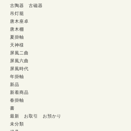
古陶器 古磁器
吊灯籠
唐木座卓
唐木棚
夏掛軸
天神様
屏風二曲
屏風六曲
屏風時代
年掛軸
新品
新着商品
春掛軸
書
最新 お取引 お預かり
未分類