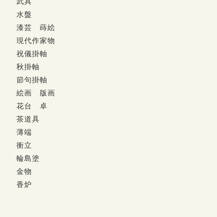
武具
水盤
漆芸 蒔絵
現代作家物
祝儀掛軸
秋掛軸
節句掛軸
絵画 版画
花台 卓
茶道具
薄端
衝立
輪島塗
金物
香炉