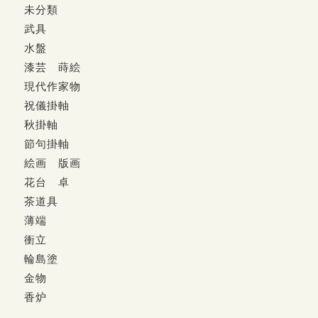
未分類
武具
水盤
漆芸 蒔絵
現代作家物
祝儀掛軸
秋掛軸
節句掛軸
絵画 版画
花台 卓
茶道具
薄端
衝立
輪島塗
金物
香炉