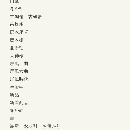
円座
冬掛軸
古陶器 古磁器
吊灯籠
唐木座卓
唐木棚
夏掛軸
天神様
屏風二曲
屏風六曲
屏風時代
年掛軸
新品
新着商品
春掛軸
書
最新 お取引 お預かり