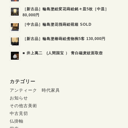
［新古品］輪島塗絵変花蒔絵銘々皿5枚［中皿］
80,000円
［中古品］輪島塗花筏蒔絵硯箱 SOLD
［新古品］輪島塗椿蒔絵煮物椀5客 130,000円
■ 井上萬二 (人間国宝 ） 青白磁麦紋面取壺
カテゴリー
アンティーク 時代家具
お知らせ
その他古美術
中古見切
仏掛軸