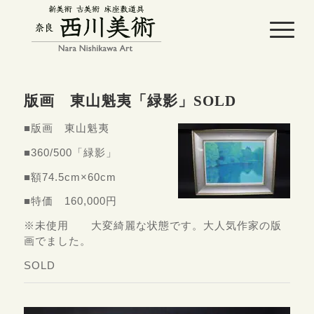
版画 東山魁夷「緑影」SOLD
■版画 東山魁夷
■360/500「緑影」
■額74.5cm×60cm
■特価 160,000円
※未使用 大変綺麗な状態です。大人気作家の版
画でました。
SOLD