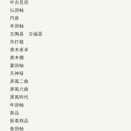
中古見切
仏掛軸
円座
冬掛軸
古陶器 古磁器
吊灯籠
唐木座卓
唐木棚
夏掛軸
天神様
屏風二曲
屏風六曲
屏風時代
年掛軸
新品
新着商品
春掛軸