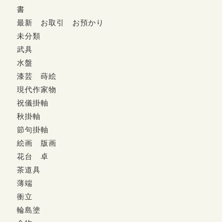
書
最新 お取引 お預かり
未分類
武具
水盤
漆芸 蒔絵
現代作家物
祝儀掛軸
秋掛軸
節句掛軸
絵画 版画
花台 卓
茶道具
薄端
衝立
輪島塗