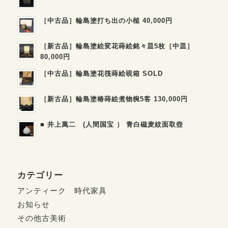
［中古品］輪島塗打ち出の小槌 40,000円
［新古品］輪島塗絵変花蒔絵銘々皿5枚［中皿］
80,000円
［中古品］輪島塗花筏蒔絵硯箱 SOLD
［新古品］輪島塗椿蒔絵煮物椀5客 130,000円
■ 井上萬二 (人間国宝 ） 青白磁麦紋面取壺
カテゴリー
アンティーク 時代家具
お知らせ
その他古美術