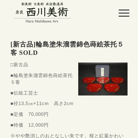
[新古品]輪島塗朱溜雲錦色蒔絵茶托５
客 SOLD
□新古品
■輪島塗朱溜雲錦色蒔絵茶托
５客
■伝統工芸士
■径13.5㎝×11cm 高さ2cm
■定価 70,000円
■特価 12,000円
※やや艶消しのおとなしい朱です。桜と紅葉かわい