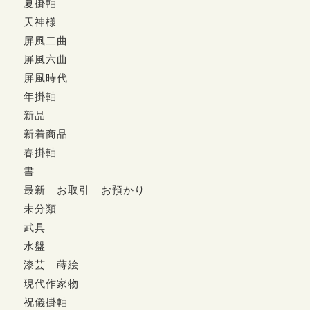
夏掛軸
天神様
屏風二曲
屏風六曲
屏風時代
年掛軸
新品
新着商品
春掛軸
書
最新 お取引 お預かり
未分類
武具
水盤
漆芸 蒔絵
現代作家物
祝儀掛軸