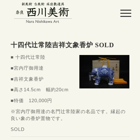
十四代辻常陸吉祥文象香炉 SOLD
■ 十四代辻常陸
■宮内庁御用達
■吉祥文象香炉
■高さ14.5cm 幅約20cm
■特価 120,000円
※宮内庁御用達の名門辻常陸家の名品です。縁起の
良い象の香炉置物です。
SOLD