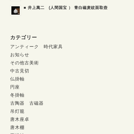
■ 井上萬二 (人間国宝 ） 青白磁麦紋面取壺
カテゴリー
アンティーク 時代家具
お知らせ
その他古美術
中古見切
仏掛軸
円座
冬掛軸
古陶器 古磁器
吊灯籠
唐木座卓
唐木棚