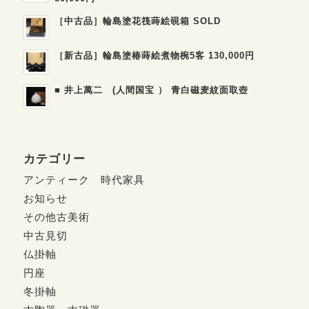
［中古品］輪島塗花筏蒔絵硯箱 SOLD
［新古品］輪島塗椿蒔絵煮物椀5客 130,000円
■ 井上萬二 (人間国宝 ） 青白磁麦紋面取壺
カテゴリー
アンティーク 時代家具
お知らせ
その他古美術
中古見切
仏掛軸
円座
冬掛軸