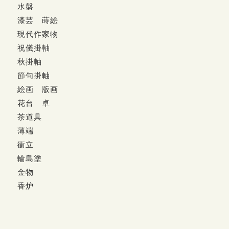
水盤
漆芸 蒔絵
現代作家物
祝儀掛軸
秋掛軸
節句掛軸
絵画 版画
花台 卓
茶道具
薄端
衝立
輪島塗
金物
香炉