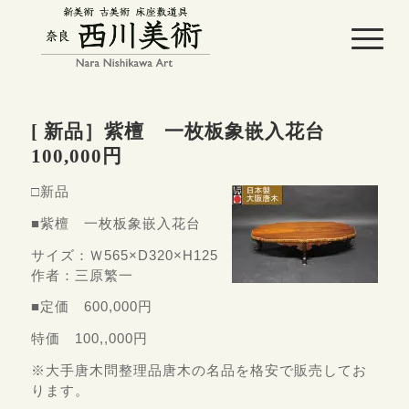
[ 新品］紫檀 一枚板象嵌入花台
100,000円
□新品
■紫檀 一枚板象嵌入花台
サイズ：Ｗ565×D320×H125
作者：三原繁一
■定価 600,000円
特価 100,,000円
※大手唐木問整理品唐木の名品を格安で販売してお
ります。