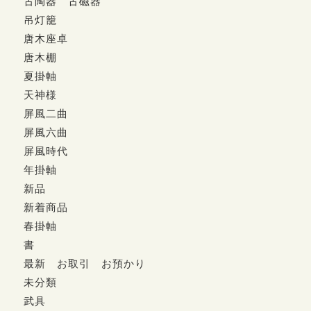
古陶器 古磁器
吊灯籠
唐木座卓
唐木棚
夏掛軸
天神様
屏風二曲
屏風六曲
屏風時代
年掛軸
新品
新着商品
春掛軸
書
最新 お取引 お預かり
未分類
武具