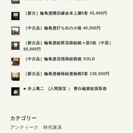
［新古］輪島塗隅切縁金卓上膳6客 45,000円
［中古品］輪島塗打ち出の小槌 40,000円
［新古品］輪島塗絵変花蒔絵銘々皿5枚［中皿］
80,000円
［中古品］輪島塗花筏蒔絵硯箱 SOLD
［新古品］輪島塗椿蒔絵煮物椀5客 130,000円
■ 井上萬二 (人間国宝 ） 青白磁麦紋面取壺
カテゴリー
アンティーク 時代家具