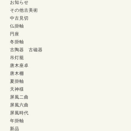
お知らせ
その他古美術
中古見切
仏掛軸
円座
冬掛軸
古陶器 古磁器
吊灯籠
唐木座卓
唐木棚
夏掛軸
天神様
屏風二曲
屏風六曲
屏風時代
年掛軸
新品