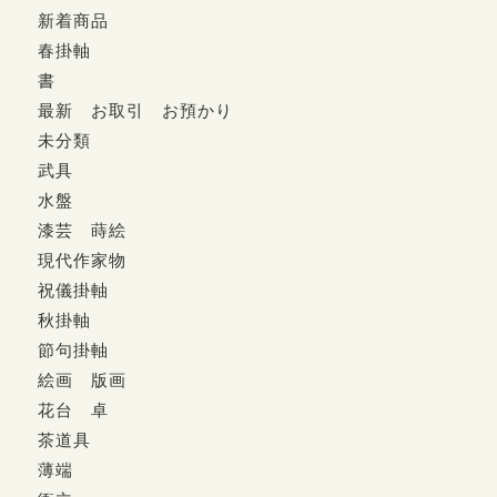
新着商品
春掛軸
書
最新 お取引 お預かり
未分類
武具
水盤
漆芸 蒔絵
現代作家物
祝儀掛軸
秋掛軸
節句掛軸
絵画 版画
花台 卓
茶道具
薄端