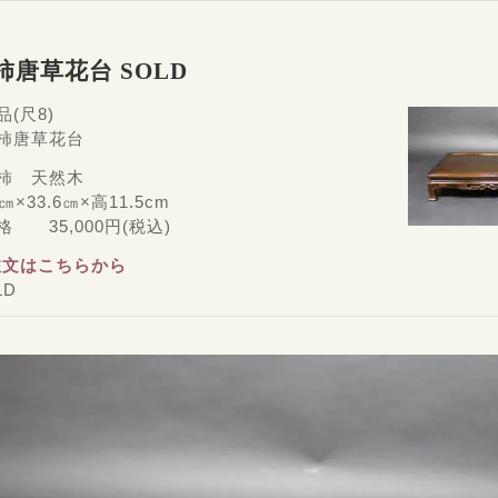
柿唐草花台 SOLD
品(尺8)
黒柿唐草花台
黒柿 天然木
4㎝×33.6㎝×高11.5cm
格 35,000円(税込)
注文はこちらから
LD