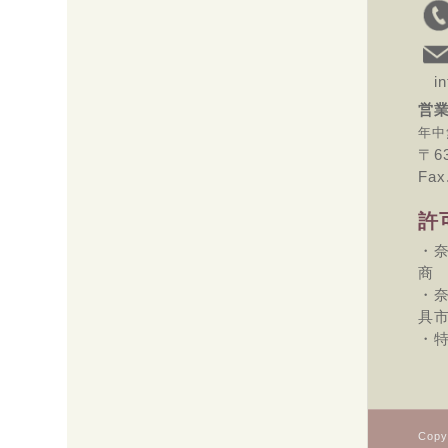
inf
営業
年中
〒6
Fax
許
・奈
商
・奈
具
・特
Copy