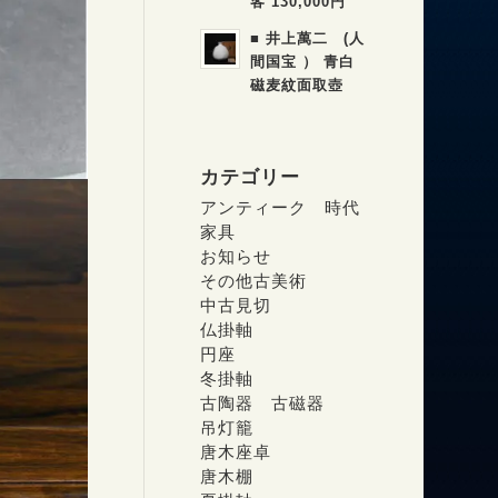
客 130,000円
■ 井上萬二 (人
間国宝 ） 青白
磁麦紋面取壺
カテゴリー
アンティーク 時代
家具
お知らせ
その他古美術
中古見切
仏掛軸
円座
冬掛軸
古陶器 古磁器
吊灯籠
唐木座卓
唐木棚