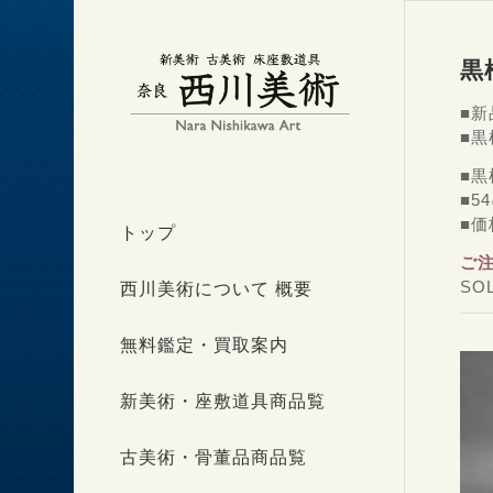
黒
■新
■
■
■5
■価
トップ
ご
SO
西川美術について 概要
無料鑑定・買取案内
新美術・座敷道具商品覧
古美術・骨董品商品覧