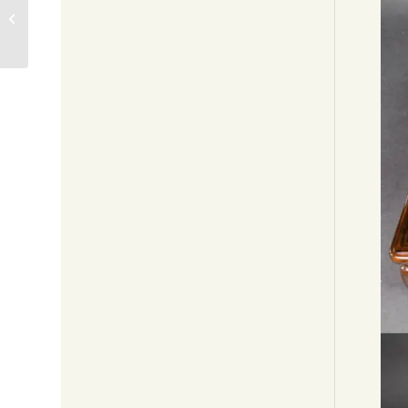
に蛍蒔絵夏茶碗
50,000円