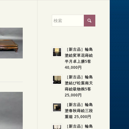
［新古品］輪島
塗絵変草花蒔絵
半月卓上膳5客
40,000円
［新古品］輪島
塗結び松葉南天
蒔絵吸物椀5客
25,000円
［新古品］輪島
塗春秋蒔絵三段
重箱 25,000円
［新古品］輪島