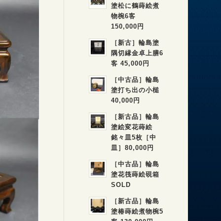
塗松に鶴蒔絵煮
物椀6客
150,000円
［新古］輪島塗
隅切縁金卓上膳6
客 45,000円
［中古品］輪島
塗打ち出の小槌
40,000円
［新古品］輪島
塗絵変花蒔絵
銘々皿5枚［中
皿］80,000円
［中古品］輪島
塗花筏蒔絵硯箱
SOLD
［新古品］輪島
塗椿蒔絵煮物椀5