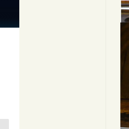
宝漆陶 大仲翠月 夏草