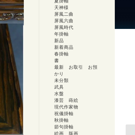
夏掛軸
天神様
屏風二曲
屏風六曲
屏風時代
年掛軸
新品
新着商品
春掛軸
書
最新 お取引 お預
かり
未分類
武具
水盤
漆芸 蒔絵
現代作家物
祝儀掛軸
秋掛軸
節句掛軸
絵画 版画