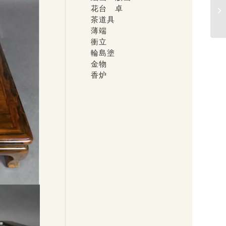
花台 卓
茶道具
薄端
衝立
輪島塗
金物
香炉